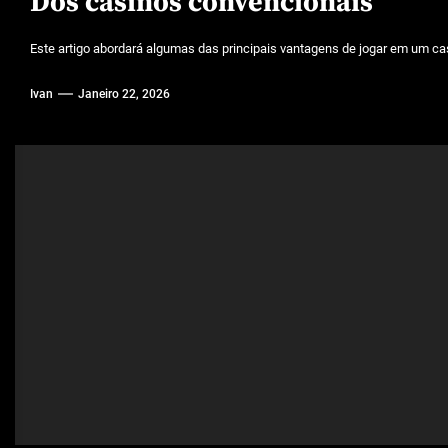
Dos casinos convencionais
Este artigo abordará algumas das principais vantagens de jogar em um cas
Ivan
Janeiro 22, 2026