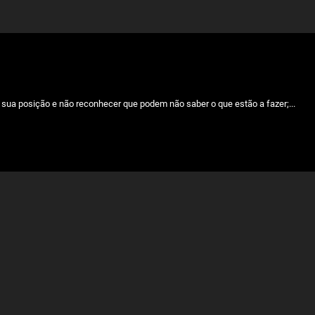
sua posição e não reconhecer que podem não saber o que estão a fazer;...