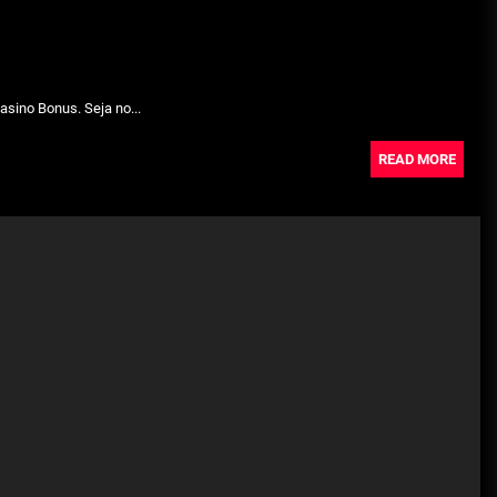
sino Bonus. Seja no...
READ MORE