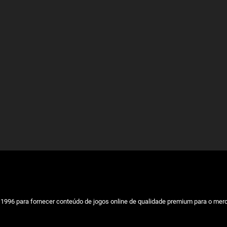
996 para fornecer conteúdo de jogos online de qualidade premium para o merc