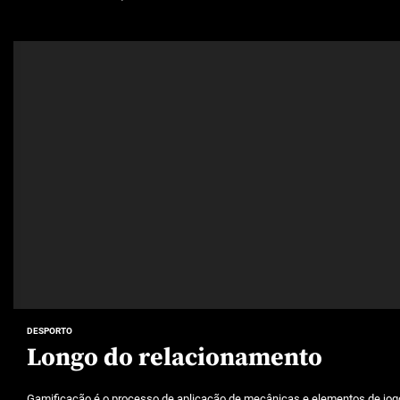
DESPORTO
Longo do relacionamento
Gamificação é o processo de aplicação de mecânicas e elementos de jogo a