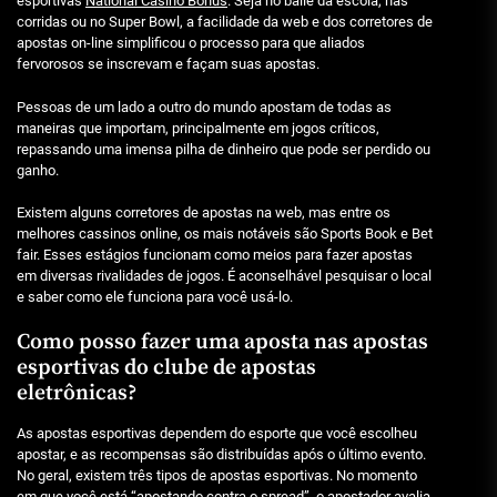
esportivas
National Casino Bonus
. Seja no baile da escola, nas
corridas ou no Super Bowl, a facilidade da web e dos corretores de
apostas on-line simplificou o processo para que aliados
fervorosos se inscrevam e façam suas apostas.
Pessoas de um lado a outro do mundo apostam de todas as
maneiras que importam, principalmente em jogos críticos,
repassando uma imensa pilha de dinheiro que pode ser perdido ou
ganho.
Existem alguns corretores de apostas na web, mas entre os
melhores cassinos online, os mais notáveis ​​são Sports Book e Bet
fair. Esses estágios funcionam como meios para fazer apostas
em diversas rivalidades de jogos. É aconselhável pesquisar o local
e saber como ele funciona para você usá-lo.
Como posso fazer uma aposta nas apostas
esportivas do clube de apostas
eletrônicas?
As apostas esportivas dependem do esporte que você escolheu
apostar, e as recompensas são distribuídas após o último evento.
No geral, existem três tipos de apostas esportivas. No momento
em que você está “apostando contra o spread”, o apostador avalia