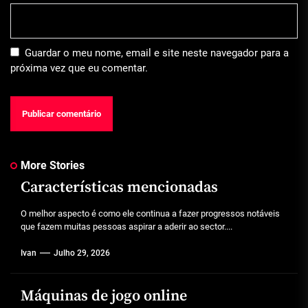
Guardar o meu nome, email e site neste navegador para a
próxima vez que eu comentar.
More Stories
Características mencionadas
O melhor aspecto é como ele continua a fazer progressos notáveis
que fazem muitas pessoas aspirar a aderir ao sector....
Ivan
Julho 29, 2026
Máquinas de jogo online