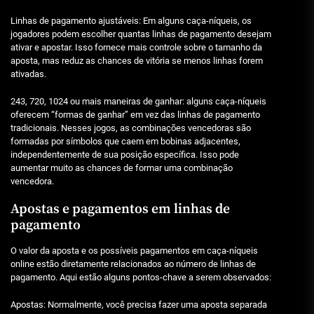
Linhas de pagamento ajustáveis: Em alguns caça-níqueis, os
jogadores podem escolher quantas linhas de pagamento desejam
ativar e apostar. Isso fornece mais controle sobre o tamanho da
aposta, mas reduz as chances de vitória se menos linhas forem
ativadas.
243, 720, 1024 ou mais maneiras de ganhar: alguns caça-níqueis
oferecem “formas de ganhar” em vez das linhas de pagamento
tradicionais. Nesses jogos, as combinações vencedoras são
formadas por símbolos que caem em bobinas adjacentes,
independentemente de sua posição específica. Isso pode
aumentar muito as chances de formar uma combinação
vencedora.
Apostas e pagamentos em linhas de
pagamento
O valor da aposta e os possíveis pagamentos em caça-níqueis
online estão diretamente relacionados ao número de linhas de
pagamento. Aqui estão alguns pontos-chave a serem observados:
Apostas: Normalmente, você precisa fazer uma aposta separada