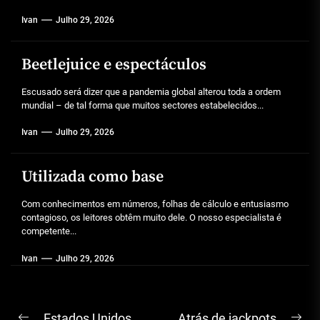
Ivan
Julho 29, 2026
Beetlejuice e espectáculos
Escusado será dizer que a pandemia global alterou toda a ordem
mundial – de tal forma que muitos sectores estabelecidos...
Ivan
Julho 29, 2026
Utilizada como base
Com conhecimentos em números, folhas de cálculo e entusiasmo
contagioso, os leitores obtêm muito dele. O nosso especialista é
competente...
Ivan
Julho 29, 2026
Navegação
Estados Unidos
Atrás de jackpots