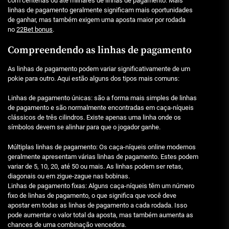
com centenas ou até milhares de linhas de pagamento. Mais
linhas de pagamento geralmente significam mais oportunidades
de ganhar, mas também exigem uma aposta maior por rodada
no
22Bet bonus
.
Compreendendo as linhas de pagamento
As linhas de pagamento podem variar significativamente de um
pokie para outro. Aqui estão alguns dos tipos mais comuns:
Linhas de pagamento únicas: são a forma mais simples de linhas
de pagamento e são normalmente encontradas em caça-níqueis
clássicos de três cilindros. Existe apenas uma linha onde os
símbolos devem se alinhar para que o jogador ganhe.
Múltiplas linhas de pagamento: Os caça-níqueis online modernos
geralmente apresentam várias linhas de pagamento. Estes podem
variar de 5, 10, 20, até 50 ou mais. As linhas podem ser retas,
diagonais ou em zigue-zague nas bobinas.
Linhas de pagamento fixas: Alguns caça-níqueis têm um número
fixo de linhas de pagamento, o que significa que você deve
apostar em todas as linhas de pagamento a cada rodada. Isso
pode aumentar o valor total da aposta, mas também aumenta as
chances de uma combinação vencedora.