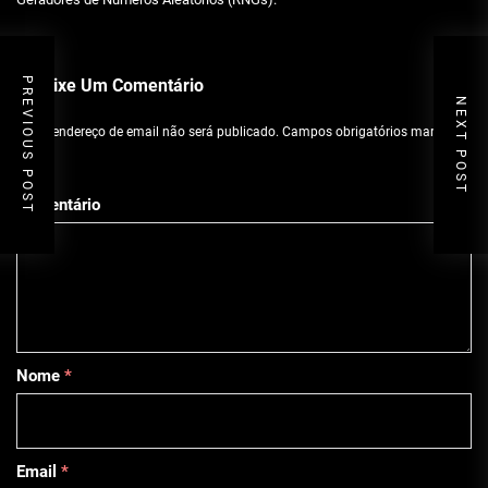
PREVIOUS POST
Deixe Um Comentário
NEXT POST
O seu endereço de email não será publicado.
Campos obrigatórios marcados
com
*
Comentário
Nome
*
Email
*