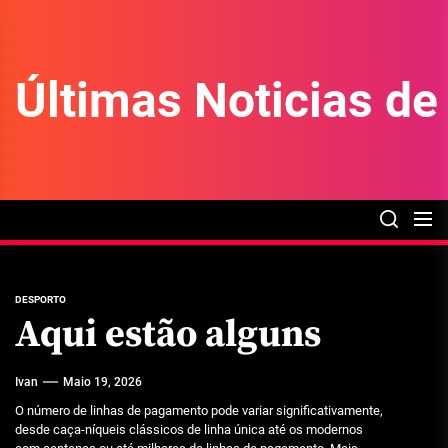
Skip
to
the
Últimas Noticias d
content
DESPORTO
Aqui estão alguns
Ivan
Maio 19, 2026
O número de linhas de pagamento pode variar significativamente,
desde caça-níqueis clássicos de linha única até os modernos