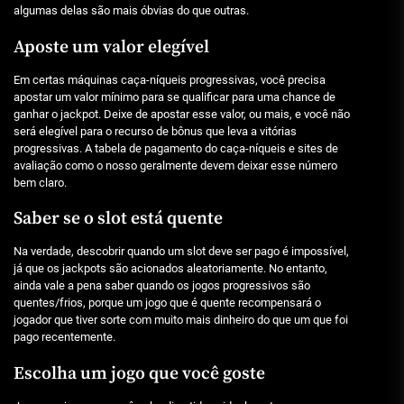
algumas delas são mais óbvias do que outras.
Aposte um valor elegível
Em certas máquinas caça-níqueis progressivas, você precisa
apostar um valor mínimo para se qualificar para uma chance de
ganhar o jackpot. Deixe de apostar esse valor, ou mais, e você não
será elegível para o recurso de bônus que leva a vitórias
progressivas. A tabela de pagamento do caça-níqueis e sites de
avaliação como o nosso geralmente devem deixar esse número
bem claro.
Saber se o slot está quente
Na verdade, descobrir quando um slot deve ser pago é impossível,
já que os jackpots são acionados aleatoriamente. No entanto,
ainda vale a pena saber quando os jogos progressivos são
quentes/frios, porque um jogo que é quente recompensará o
jogador que tiver sorte com muito mais dinheiro do que um que foi
pago recentemente.
Escolha um jogo que você goste