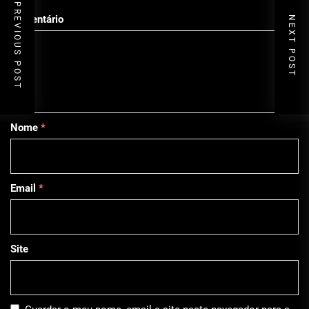
PREVIOUS POST
Comentário
NEXT POST
Nome
*
Email
*
Site