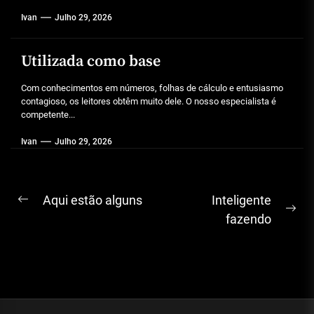
Ivan
Julho 29, 2026
Utilizada como base
Com conhecimentos em números, folhas de cálculo e entusiasmo
contagioso, os leitores obtêm muito dele. O nosso especialista é
competente...
Ivan
Julho 29, 2026
Navegação
Aqui estão alguns
Inteligente
Previous
Ne
de
fazendo
post:
pos
artigos