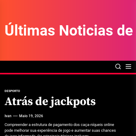
Skip
to
the
Últimas Noticias d
content
DESPORTO
Atrás de jackpots
Ivan
Maio 19, 2026
Compreender a estrutura de pagamento dos caça-níqueis online
pode melhorar sua experiência de jogo e aumentar suas chances