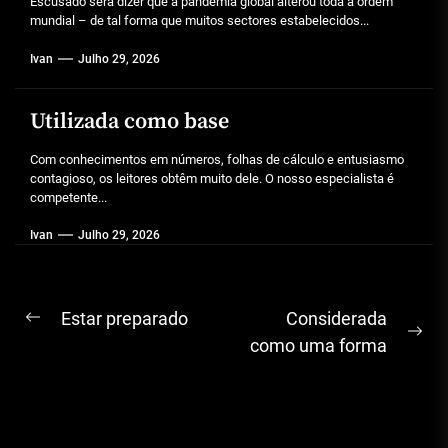
Escusado será dizer que a pandemia global alterou toda a ordem
mundial – de tal forma que muitos sectores estabelecidos...
Ivan
Julho 29, 2026
Utilizada como base
Com conhecimentos em números, folhas de cálculo e entusiasmo
contagioso, os leitores obtêm muito dele. O nosso especialista é
competente...
Ivan
Julho 29, 2026
Navegação
Estar preparado
Considerada
Previous
Ne
de
como uma forma
post:
pos
artigos