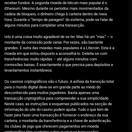
receber fundos. A segunda moeda de bitcoin mais popular é o
Ethereum. Mesmo durante os períodos mais movimentados da
cadeia de bloqueio, o dinheiro chega à carteira dentro de meia
hora. Durante o “tempo de paragem” do sistema, pode-se falar de
alguns minutos para completar uma transacção.
Isto é uma coisa muito agradável de se ter. Mas há um “mas” – o
montante da comissão pode variar. Por vezes, são bastante
grandes. E outra das moedas mais populares é a Litecoin. Esta é a
moeda em que estou disposto a aconselhá-lo. Deleita-se com
transferências muito rápidas – até alguns minutos com
comissões baixas. É exactamente o que precisa para depósitos e
levantamentos instantâneos.
Os casinos criptográficos são o futuro. A asfixia da transição total
para o mundo digital deve-se em grande parte ao medo do
desconhecido para muitos jogadores. Basta apenas uma
transacção criptográfica para compreender a sua simplicidade.
Neste caso, as instruções e esquemas publicados na secção de
informação do site do casino podem ajudar. Tudo o que tem de
fazer para fazer uma transacção é fornecer o endereço da sua
carteira, o montante da transferência e a chave de autenticação.
Os clubes de jogo que oferecem pagamentos em moeda
criptográfica têm controlos sobre quaisquer transacções