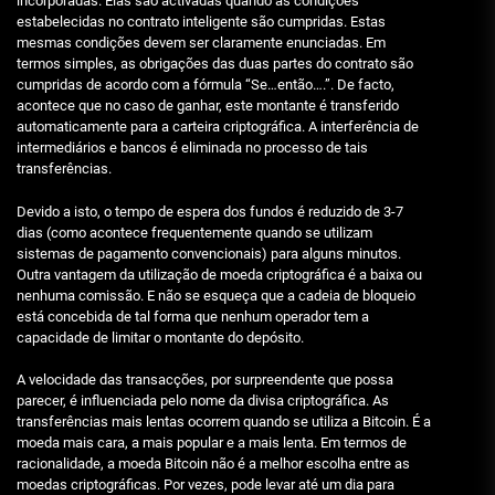
incorporadas. Elas são activadas quando as condições
estabelecidas no contrato inteligente são cumpridas. Estas
mesmas condições devem ser claramente enunciadas. Em
termos simples, as obrigações das duas partes do contrato são
cumpridas de acordo com a fórmula “Se…então….”. De facto,
acontece que no caso de ganhar, este montante é transferido
automaticamente para a carteira criptográfica. A interferência de
intermediários e bancos é eliminada no processo de tais
transferências.
Devido a isto, o tempo de espera dos fundos é reduzido de 3-7
dias (como acontece frequentemente quando se utilizam
sistemas de pagamento convencionais) para alguns minutos.
Outra vantagem da utilização de moeda criptográfica é a baixa ou
nenhuma comissão. E não se esqueça que a cadeia de bloqueio
está concebida de tal forma que nenhum operador tem a
capacidade de limitar o montante do depósito.
A velocidade das transacções, por surpreendente que possa
parecer, é influenciada pelo nome da divisa criptográfica. As
transferências mais lentas ocorrem quando se utiliza a Bitcoin. É a
moeda mais cara, a mais popular e a mais lenta. Em termos de
racionalidade, a moeda Bitcoin não é a melhor escolha entre as
moedas criptográficas. Por vezes, pode levar até um dia para