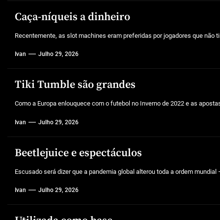
Caça-níqueis a dinheiro
Recentemente, as slot machines eram preferidas por jogadores que não tin
Ivan
Julho 29, 2026
Tiki Tumble são grandes
Como a Europa enlouquece com o futebol no Inverno de 2022 e as aposta
Ivan
Julho 29, 2026
Beetlejuice e espectáculos
Escusado será dizer que a pandemia global alterou toda a ordem mundial –
Ivan
Julho 29, 2026