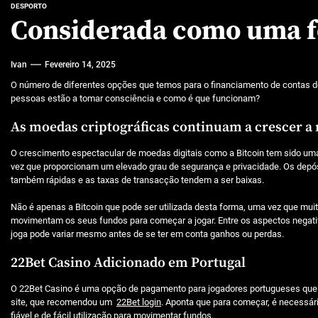
Características mencionadas
DESPORTO
Considerada como uma 
Máquinas de jogo online
Ivan
Fevereiro 14, 2025
Caça-níqueis a dinheiro
O número de diferentes opções que temos para o financiamento de contas d
Tiki Tumble são grandes
pessoas estão a tomar consciência e como é que funcionam?
Beetlejuice e espectáculos
As moedas criptográficas continuam a crescer a 
O crescimento espectacular de moedas digitais como a Bitcoin tem sido uma
vez que proporcionam um elevado grau de segurança e privacidade. Os depósi
também rápidas e as taxas de transacção tendem a ser baixas.
Não é apenas a Bitcoin que pode ser utilizada desta forma, uma vez que muit
movimentam os seus fundos para começar a jogar. Entre os aspectos negativo
joga pode variar mesmo antes de se ter em conta ganhos ou perdas.
22Bet Casino Adicionado em Portugal
O 22Bet Casino é uma opção de pagamento para jogadores portugueses que e
site, que recomendou um
22Bet login
. Aponta que para começar, é necessár
fiável e de fácil utilização para movimentar fundos.