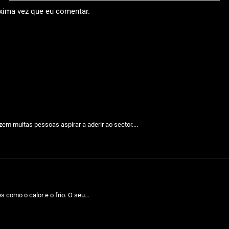
óxima vez que eu comentar.
em muitas pessoas aspirar a aderir ao sector....
como o calor e o frio. O seu...