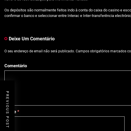
Os depósitos são normalmente feitos indo à conta do caixa do casino e esco
confirmar o banco e seleccionar entre Interac e Inter-transferência electrónic
Deixe Um Comentário
O seu endereço de email não será publicado.
Campos obrigatórios marcados 
Comentário
PREVIOUS POST
Nome
*