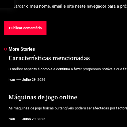
Guardar o meu nome, email e site neste navegador para a pr
More Stories
Características mencionadas
O melhor aspecto é como ele continua a fazer progressos notáveis que faz
Ivan
Julho 29, 2026
Máquinas de jogo online
As máquinas de jogo físicas ou tangíveis podem ser afectadas por factores 
Ivan
Julho 29, 2026