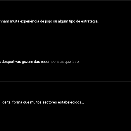
ham muita experiência de jogo ou algum tipo de estratégia...
s desportivas gozam das recompensas que isso...
 de tal forma que muitos sectores estabelecidos...