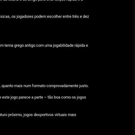
Julho 29, 2026
ssicas, os jogadores podem escolher entre três e dez
Beetlejuice e espectáculos
Julho 29, 2026
 um tema grego antigo com uma jogabilidade rápida e
cos, quanto mais num formato comprovadamente justo.
e este jogo parece a parte – tão boa como os jogos
uturo próximo, jogos desportivos virtuais mais