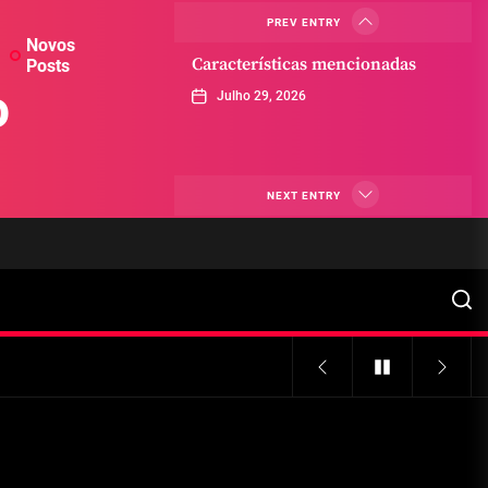
PREV ENTRY
Novos
Características mencionadas
Posts
o
Julho 29, 2026
Máquinas de jogo online
NEXT ENTRY
Julho 29, 2026
Caça-níqueis a dinheiro
Julho 29, 2026
Tiki Tumble são grandes
Julho 29, 2026