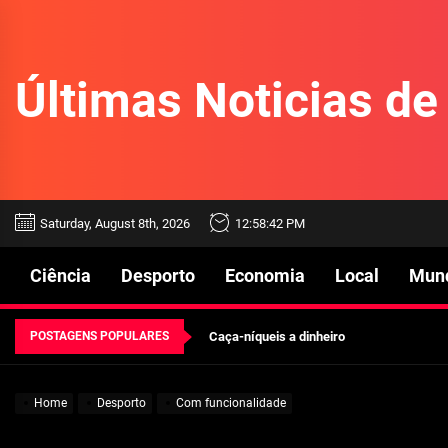
Skip
to
the
Últimas Noticias d
content
Beetlejuice e espectáculos
Saturday, August 8th, 2026
12:58:43 PM
Características mencionadas
Ciência
Desporto
Economia
Local
Mun
Máquinas de jogo online
POSTAGENS POPULARES
Caça-níqueis a dinheiro
Tiki Tumble são grandes
Home
Desporto
Com funcionalidade
Beetlejuice e espectáculos