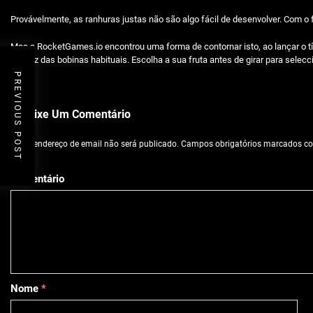
Provávelmente, as ranhuras justas não são algo fácil de desenvolver. Com o 
Mas a RocketGames.io encontrou uma forma de contornar isto, ao lançar o tí
em vez das bobinas habituais. Escolha a sua fruta antes de girar para selec
PREVIOUS POST
Deixe Um Comentário
O seu endereço de email não será publicado.
Campos obrigatórios marcados 
Comentário
Nome
*