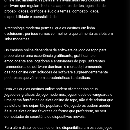
online são alimentadas pelas mais avançadas tecnologias de
software que regulam todos os aspectos destes jogos, desde
probabilidades, gráficos e áudio a temas, compatibilidade,
disponibilidade e acessibilidade.
A tecnologia moderna permitiu que os casinos em linha
evoluíssem, por isso vamos ver melhor o que alimenta as slots em
linha modernas.
Os casinos online dependem de software de jogo de topo para
proporcionar uma experiência gratificante, gratificante e
emocionante aos jogadores e entusiastas do jogo. Diferentes
fornecedores de software dominam o mercado, fornecendo
casinos online com soluções de software surpreendentemente
poderosas que vêm com características fantásticas.
Uma vez que os casinos online podem oferecer aos seus
jogadores gráficos de jogo modernos, jogabilidade de vanguarda e
uma gama fantástica de slots online de topo, não é de admirar que
as slots online sejam tão populares. Os jogadores podem aceder
às suas slots online favoritas da forma que preferirem, no seu
computador de secretária ou dispositivos móveis.
Para além disso, os casinos online disponibilizaram os seus jogos