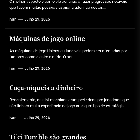
O melhor aspecto é como ele continua a fazer progressos notáveis
que fazem muitas pessoas aspirar a aderir ao sector....
Ivan
Julho 29, 2026
Máquinas de jogo online
As máquinas de jogo físicas ou tangíveis podem ser afectadas por
factores como o calor e o frio. O seu...
Ivan
Julho 29, 2026
Caça-níqueis a dinheiro
Recentemente, as slot machines eram preferidas por jogadores que
não tinham muita experiência de jogo ou algum tipo de estratégia...
Ivan
Julho 29, 2026
Tiki Tumble são grandes