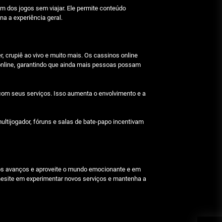
Julho 29, 2026
 dos jogos sem viajar. Ele permite conteúdo
na a experiência geral.
Beetlejuice e espectáculos
Julho 29, 2026
 crupiê ao vivo e muito mais. Os cassinos online
 online, garantindo que ainda mais pessoas possam
 com seus serviços. Isso aumenta o envolvimento e a
ltijogador, fóruns e salas de bate-papo incentivam
e os avanços e aproveite o mundo emocionante e em
hesite em experimentar novos serviços e mantenha a