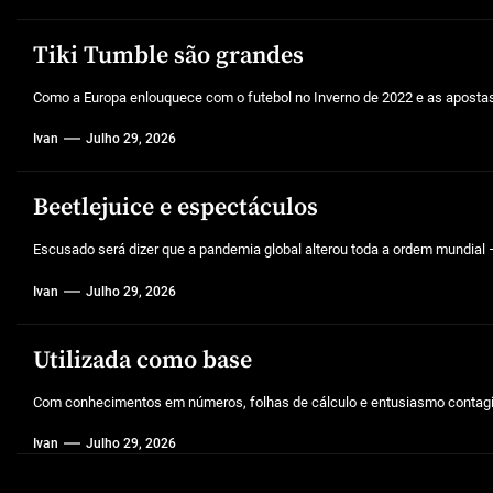
Tiki Tumble são grandes
Como a Europa enlouquece com o futebol no Inverno de 2022 e as aposta
Ivan
Julho 29, 2026
Beetlejuice e espectáculos
Escusado será dizer que a pandemia global alterou toda a ordem mundial –
Ivan
Julho 29, 2026
Utilizada como base
Com conhecimentos em números, folhas de cálculo e entusiasmo contagios
Ivan
Julho 29, 2026