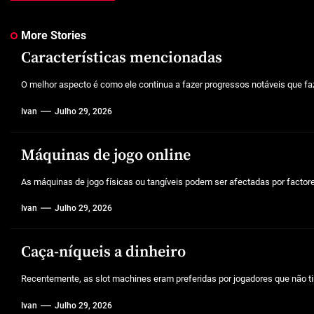
More Stories
Características mencionadas
O melhor aspecto é como ele continua a fazer progressos notáveis que faz
Ivan
Julho 29, 2026
Máquinas de jogo online
As máquinas de jogo físicas ou tangíveis podem ser afectadas por factores 
Ivan
Julho 29, 2026
Caça-níqueis a dinheiro
Recentemente, as slot machines eram preferidas por jogadores que não tin
Ivan
Julho 29, 2026