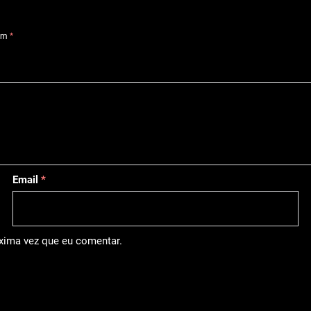
com
*
Email
*
óxima vez que eu comentar.