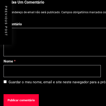
Deixe Um Comentário
PREVIOUS POST
O seu endereço de email não será publicado.
Campos obrigatórios marcados 
Comentário
Nome
*
Guardar o meu nome, email e site neste navegador para a pr