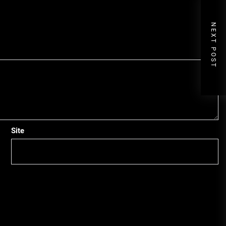
NEXT POST
Site