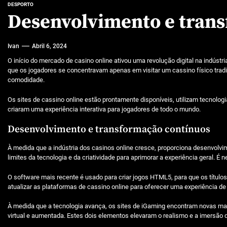
Características mencionadas
DESPORTO
Desenvolvimento e tran
Máquinas de jogo online
Ivan
Abril 6, 2024
Caça-níqueis a dinheiro
O início do mercado de casino online ativou uma revolução digital na indúst
Tiki Tumble são grandes
que os jogadores se concentravam apenas em visitar um cassino físico tradi
comodidade.
Beetlejuice e espectáculos
Os sites de cassino online estão prontamente disponíveis, utilizam tecnolog
criaram uma experiência interativa para jogadores de todo o mundo.
Desenvolvimento e transformação contínuos
À medida que a indústria dos casinos online cresce, proporciona desenvolvi
limites da tecnologia e da criatividade para aprimorar a experiência geral. É
O software mais recente é usado para criar jogos HTML5, para que os título
atualizar as plataformas de cassino online para oferecer uma experiência de 
À medida que a tecnologia avança, os sites de iGaming encontram novas ma
virtual e aumentada. Estes dois elementos elevaram o realismo e a imersão d