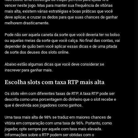
vencer neste jogo. Mas para manter sua frequência de vitórias
mais alta, existem várias estratégias e boas práticas que você
deve aplicar, e cruzar os dedos para que suas chances de ganhar
melhorem drasticamente.
Pode não ser aquela caneta da sorte que você deveria ter no bolso
ou aquelas meias da sorte que você calça. No final das contas, vai
depender de quão bem você aplicar essas dicas e de uma pitada
de sorte dos deuses dos slots online.
Abaixo estão algumas dicas que você deve considerar se
inscrever para ganhar mais.
Escolha slots com taxa RTP mais alta
Os slots vêm com diferentes taxas de RTP. A taxa RTP pode ser
descrita como uma porcentagem do dinheiro que o slot recebe e
que é devolvida aos jogadores como ganhos.
Uma taxa mais alta de 98% se traduz em maiores chances de
vitória em comparação com uma taxa de 96%. Portanto, como
jogador, opte sempre por aquele com taxa mais elevada.
Informações sobre o RTP podem ser obtidas com o