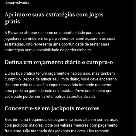
desenvolvedor.
Aprimore suas estratégias com jogos
grátis
A Playamo oferece-os como uma oportunidade para novos
jogadores aprenderem ou para veteranos aperfeiçoarem as suas
estratégias. Isto representa uma oportunidade de testar suas
estratégias sem a possibilidade de perder dinheiro.
Defina um orçamento diário e cumpra-o
É uma boa prática ter um orçamento e não só isso, mas também
cumpri-lo. Depois de atingir seu limite diário, você deve encerrar o
dia. Isso evita que você busque uma vitória tentando recuperar
uma perda ou gaste demais em apostas. Deve ser dinheiro que
você pode perder sem afetar outros aspectos da vida.
Concentre-se em jackpots menores
Eles têm uma frequência de pagamento mais alta em comparação
com jackpots maiores. Opte por valores menores com pagamento
frequente. Não tirar nada dos jackpots maiores. Eles também