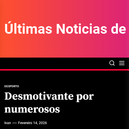
Skip
to
the
Últimas Noticias d
content
DESPORTO
Desmotivante por
numerosos
Ivan
Fevereiro 14, 2026