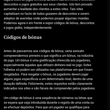
descontos e jogos gratuitos aos seus clientes. Isto tem provado
aumentar a lealdade dos clientes a estes sites. Tais sites
capitalizam no facto de todos gozarem de descontos e serem
adeptos de avenidas onde podemos poupar algumas moedas.
Podemos agora ir em frente e expor códigos de bónus, descontos
e jogos grátis, independentemente.
Códigos de bónus
Antes de passarmos aos códigos de bónus, seria sensato
compreendermos primeiro o que significa um bónus, na indústria
do jogo. Um bónus é uma gratificação oferecida aos jogadores,
especialmente àqueles que utilizam dinheiro real no jogo. Estes
folhetos só podem ser utilizados nas plataformas em que foram
resgatados. Para resgatar o bónus, os jogadores devem jogar
alguns jogos específicos a um determinado nível, dentro de uma
duração definida. Felizmente, estes requisitos estão claramente
indicados nos sites e são fáceis de compreender pelos jogadores.
Um código de bónus é uma sequência de números ou letras que
se espera que seja introduzida durante o registo de uma conta ou
ao efectuar depósitos. Para que um jogador se qualifique para