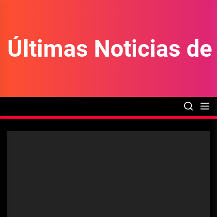
Skip
to
the
Últimas Noticias d
content