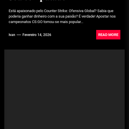
Está apaixonado pelo Counter Strike: Ofensiva Global? Sabia que
poderia ganhar dinheiro com a sua paixão? É verdade! Apostar nos
campeonatos CS:GO tornou-se mais popular...
READ MORE
Ivan
Fevereiro 14, 2026