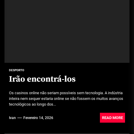
DESPORTO
Irão encontrá-los
Os casinos online não seriam possíveis sem tecnologia. A indústria
inteira nem sequer estaria online se não fossem os muitos avanços
tecnológicos ao longo dos...
READ MORE
Ivan
Fevereiro 14, 2026