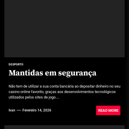
DESPORTO
Mantidas em segurança
Não tem de utilizar a sua conta bancária ao depositar dinheiro no seu
casino online favorito, graças aos desenvolvimentos tecnológicos
utilizados pelos sites de jogo....
READ MORE
Ivan
Fevereiro 14, 2026