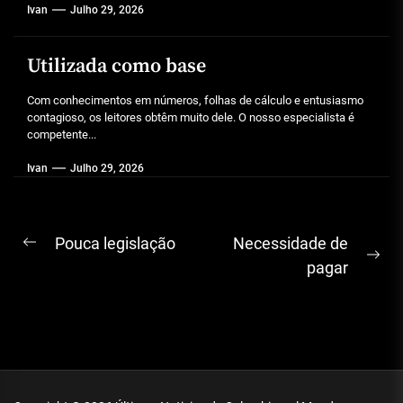
Ivan
Julho 29, 2026
Utilizada como base
Com conhecimentos em números, folhas de cálculo e entusiasmo
contagioso, os leitores obtêm muito dele. O nosso especialista é
competente...
Ivan
Julho 29, 2026
Navegação
Pouca legislação
Necessidade de
Previous
Ne
de
pagar
post:
pos
artigos