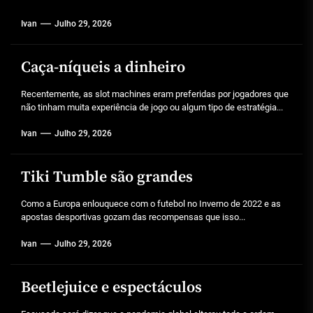
Ivan
Julho 29, 2026
Caça-níqueis a dinheiro
Recentemente, as slot machines eram preferidas por jogadores que
não tinham muita experiência de jogo ou algum tipo de estratégia...
Ivan
Julho 29, 2026
Tiki Tumble são grandes
Como a Europa enlouquece com o futebol no Inverno de 2022 e as
apostas desportivas gozam das recompensas que isso...
Ivan
Julho 29, 2026
Beetlejuice e espectáculos