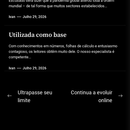
Escusado será dizer que a pandemia global alterou toda a ordem
mundial – de tal forma que muitos sectores estabelecidos...
Ivan
Julho 29, 2026
Utilizada como base
Com conhecimentos em números, folhas de cálculo e entusiasmo
contagioso, os leitores obtêm muito dele. O nosso especialista é
competente...
Ivan
Julho 29, 2026
Navegação
Ultrapasse seu
Continua a evoluir
Previous
Ne
de
limite
online
post:
pos
artigos