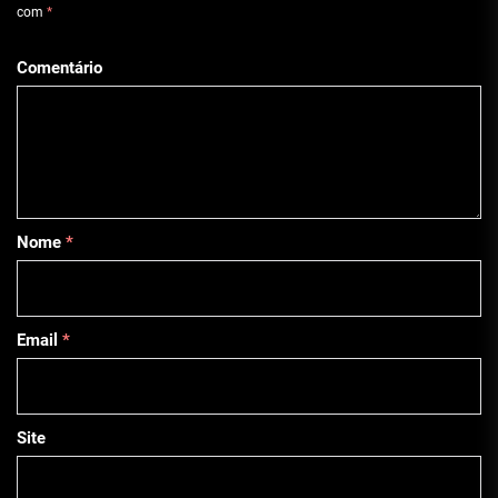
com
*
Comentário
Nome
*
Email
*
Site