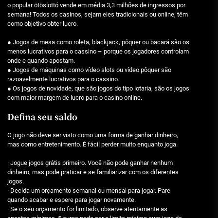
o popular ötöslottó vende em média 3,3 milhões de ingressos por
semana! Todos os casinos, sejam eles tradicionais ou online, têm
como objetivo obter lucro.
● Jogos de mesa como roleta, blackjack, pôquer ou bacará são os
menos lucrativos para o cassino – porque os jogadores controlam
onde e quando apostam.
● Jogos de máquinas como vídeo slots ou vídeo pôquer são
razoavelmente lucrativos para o cassino.
● Os jogos de novidade, que são jogos do tipo lotaria, são os jogos
com maior margem de lucro para o casino online.
Defina seu saldo
O jogo não deve ser visto como uma forma de ganhar dinheiro,
mas como entretenimento. É fácil perder muito enquanto joga.
· Jogue jogos grátis primeiro. Você não pode ganhar nenhum
dinheiro, mas pode praticar e se familiarizar com os diferentes
jogos.
· Decida um orçamento semanal ou mensal para jogar. Pare
quando acabar e espere para jogar novamente.
· Se o seu orçamento for limitado, observe atentamente as