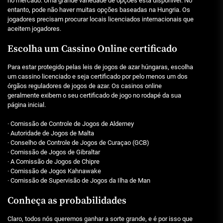
no mercado. Uma grande variedade de opções está disponível. No
entanto, pode não haver muitas opções baseadas na Hungria. Os
jogadores precisam procurar locais licenciados internacionais que
aceitem jogadores.
Escolha um Cassino Online certificado
Para estar protegido pelas leis de jogos de azar húngaras, escolha
um cassino licenciado e seja certificado por pelo menos um dos
órgãos reguladores de jogos de azar. Os casinos online
geralmente exibem o seu certificado de jogo no rodapé da sua
página inicial.
· Comissão de Controle de Jogos de Alderney
· Autoridade de Jogos de Malta
· Conselho de Controle de Jogos de Curaçao (GCB)
· Comissão de Jogos de Gibraltar
· A Comissão de Jogos de Chipre
· Comissão de Jogos Kahnawake
· Comissão de Supervisão de Jogos da Ilha de Man
Conheça as probabilidades
Claro, todos nós queremos ganhar a sorte grande, e é por isso que