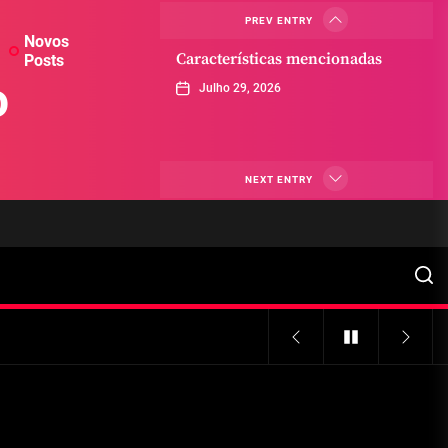
PREV ENTRY
Novos
Características mencionadas
Posts
o
Julho 29, 2026
Máquinas de jogo online
NEXT ENTRY
Julho 29, 2026
Caça-níqueis a dinheiro
Julho 29, 2026
Tiki Tumble são grandes
Julho 29, 2026