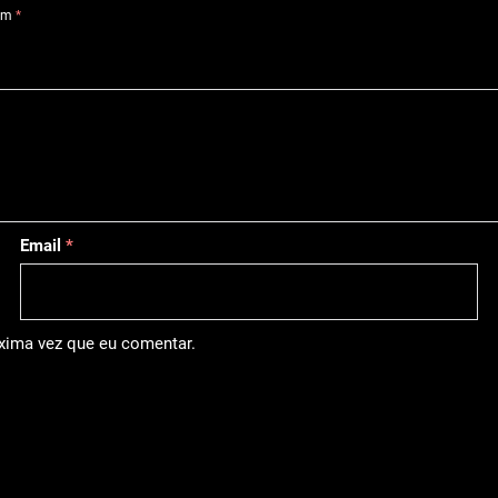
com
*
Email
*
óxima vez que eu comentar.