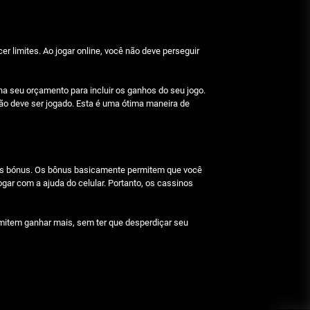
Julho 29, 2026
r limites. Ao jogar online, você não deve perseguir
Beetlejuice e espectáculos
Julho 29, 2026
na seu orçamento para incluir os ganhos do seu jogo.
não deve ser jogado. Esta é uma ótima maneira de
idos bónus. Os bônus basicamente permitem que você
ogar com a ajuda do celular. Portanto, os cassinos
rmitem ganhar mais, sem ter que desperdiçar seu