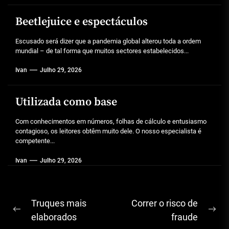
Beetlejuice e espectáculos
Escusado será dizer que a pandemia global alterou toda a ordem
mundial – de tal forma que muitos sectores estabelecidos...
Ivan
Julho 29, 2026
Utilizada como base
Com conhecimentos em números, folhas de cálculo e entusiasmo
contagioso, os leitores obtêm muito dele. O nosso especialista é
competente...
Ivan
Julho 29, 2026
Navegação
Truques mais
Correr o risco de
Previous
Ne
de
elaborados
fraude