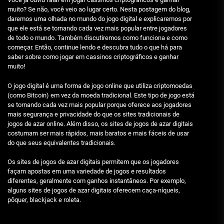
muito? Se não, você veio ao lugar certo. Nesta postagem do blog,
daremos uma olhada no mundo do jogo digital e explicaremos por
que ele está se tornando cada vez mais popular entre jogadores
de todo o mundo. Também discutiremos como funciona e como
começar. Então, continue lendo e descubra tudo o que há para
saber sobre como jogar em cassinos criptográficos e ganhar
muito!
O jogo digital é uma forma de jogo online que utiliza criptomoedas
(como Bitcoin) em vez da moeda tradicional. Este tipo de jogo está
se tornando cada vez mais popular porque oferece aos jogadores
mais segurança e privacidade do que os sites tradicionais de
jogos de azar online. Além disso, os sites de jogos de azar digitais
costumam ser mais rápidos, mais baratos e mais fáceis de usar
do que seus equivalentes tradicionais.
Os sites de jogos de azar digitais permitem que os jogadores
façam apostas em uma variedade de jogos e resultados
diferentes, geralmente com ganhos instantâneos. Por exemplo,
alguns sites de jogos de azar digitais oferecem caça-níqueis,
pôquer, blackjack e roleta.