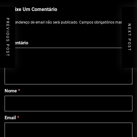
Deixe Um Comentário
PREVIOUS POST
O seu endereço de email não será publicado.
Campos obrigatórios marcados
NEXT POST
com
*
Comentário
Nome
*
Email
*