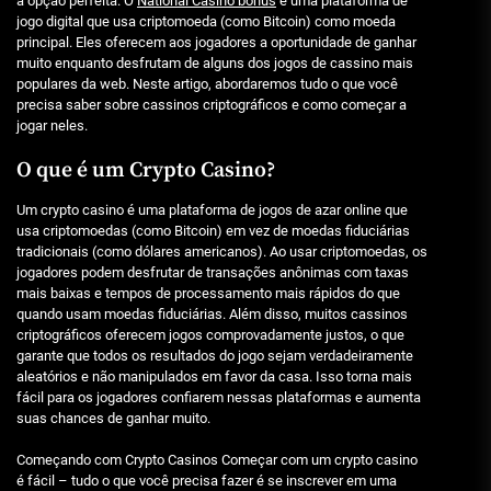
a opção perfeita. O
National Casino bonus
é uma plataforma de
jogo digital que usa criptomoeda (como Bitcoin) como moeda
principal. Eles oferecem aos jogadores a oportunidade de ganhar
muito enquanto desfrutam de alguns dos jogos de cassino mais
populares da web. Neste artigo, abordaremos tudo o que você
precisa saber sobre cassinos criptográficos e como começar a
jogar neles.
O que é um Crypto Casino?
Um crypto casino é uma plataforma de jogos de azar online que
usa criptomoedas (como Bitcoin) em vez de moedas fiduciárias
tradicionais (como dólares americanos). Ao usar criptomoedas, os
jogadores podem desfrutar de transações anônimas com taxas
mais baixas e tempos de processamento mais rápidos do que
quando usam moedas fiduciárias. Além disso, muitos cassinos
criptográficos oferecem jogos comprovadamente justos, o que
garante que todos os resultados do jogo sejam verdadeiramente
aleatórios e não manipulados em favor da casa. Isso torna mais
fácil para os jogadores confiarem nessas plataformas e aumenta
suas chances de ganhar muito.
Começando com Crypto Casinos Começar com um crypto casino
é fácil – tudo o que você precisa fazer é se inscrever em uma