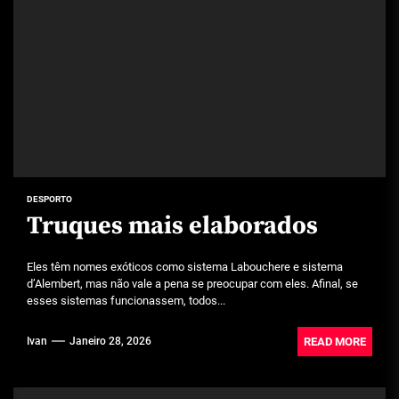
DESPORTO
Truques mais elaborados
Eles têm nomes exóticos como sistema Labouchere e sistema
d’Alembert, mas não vale a pena se preocupar com eles. Afinal, se
esses sistemas funcionassem, todos...
READ MORE
Ivan
Janeiro 28, 2026