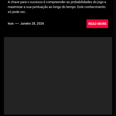
A chave para o sucesso é compreender as probabilidades do jogo e
maximizar a sua pontuação ao longo do tempo. Este conhecimento
só pode ser...
READ MORE
Ivan
Janeiro 28, 2026