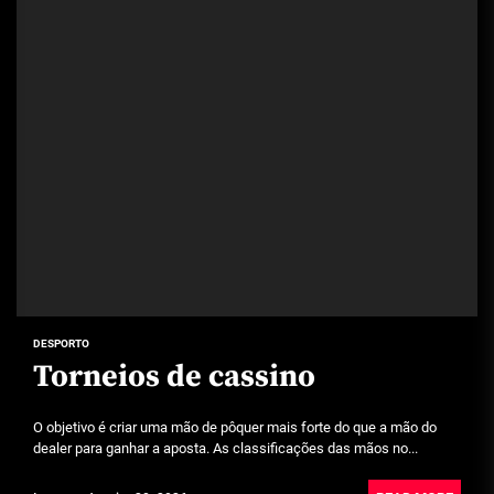
DESPORTO
Torneios de cassino
O objetivo é criar uma mão de pôquer mais forte do que a mão do
dealer para ganhar a aposta. As classificações das mãos no...