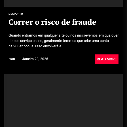
DESPORTO
Correr o risco de fraude
Quando entramos em qualquer site ou nos inscrevemos em qualquer
tipo de serviço online, geralmente teremos que criar uma conta
na 20Bet bonus. Isso envolverá a...
READ MORE
Ivan
Janeiro 28, 2026