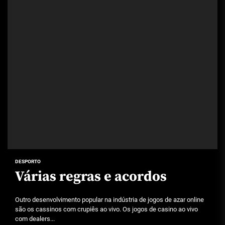
DESPORTO
Várias regras e acordos
Outro desenvolvimento popular na indústria de jogos de azar online
são os cassinos com crupiês ao vivo. Os jogos de casino ao vivo
com dealers...