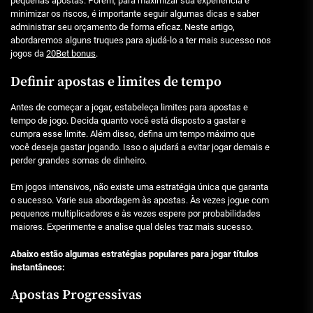
pequenas apostas. Porém, para maximizar sua experiência e
minimizar os riscos, é importante seguir algumas dicas e saber
administrar seu orçamento de forma eficaz. Neste artigo,
abordaremos alguns truques para ajudá-lo a ter mais sucesso nos
jogos da
20Bet bonus
.
Definir apostas e limites de tempo
Antes de começar a jogar, estabeleça limites para apostas e
tempo de jogo. Decida quanto você está disposto a gastar e
cumpra esse limite. Além disso, defina um tempo máximo que
você deseja gastar jogando. Isso o ajudará a evitar jogar demais e
perder grandes somas de dinheiro.
Em jogos intensivos, não existe uma estratégia única que garanta
o sucesso. Varie sua abordagem às apostas. Às vezes jogue com
pequenos multiplicadores e às vezes espere por probabilidades
maiores. Experimente e analise qual deles traz mais sucesso.
Abaixo estão algumas estratégias populares para jogar títulos
instantâneos:
Apostas Progressivas