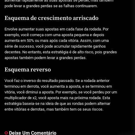
aumentar rapidamente as suas apostas se perder, mas também
pode levar a grandes perdas se as falhas continuarem.
Esquema de crescimento arriscado
Envolve aumentar suas apostas em cada fase da rodada. Por
exemplo, você começa com uma aposta pequena e depois
aumenta em 50% ou mais após cada vitória. Assim, com uma
série de sucesso, você pode acumular rapidamente ganhos
decentes. No entanto, esta estratégia é de alto risco, pois grandes
apostas também podem levar a grandes perdas.
Esquema reverso
Você faz o inverso do resultado passado. Se a rodada anterior
terminou em derrota, você aumenta a aposta, e se terminou em
vitória, você diminui a aposta. Por exemplo, se você perdeu por um
multiplicador de x2, você aposta mais na próxima rodada. Esta
estratégia baseia-se na ideia de que as rondas podem alternar
entre vitórias e derrotas, mas também tem os seus riscos.
Deixe Um Comentário