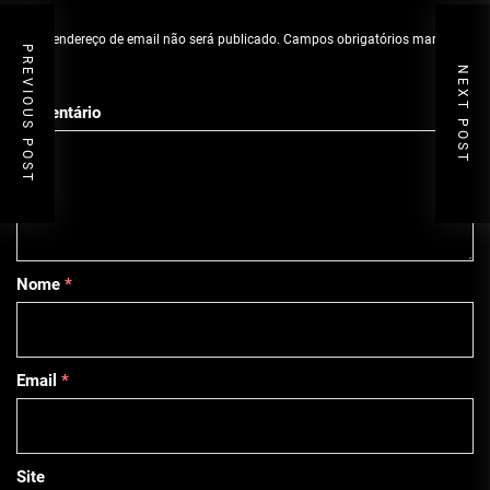
O seu endereço de email não será publicado.
Campos obrigatórios marcados
PREVIOUS POST
com
*
NEXT POST
Comentário
Nome
*
Email
*
Site