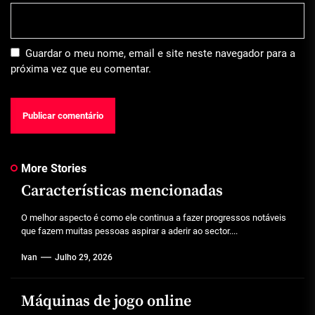
Guardar o meu nome, email e site neste navegador para a
próxima vez que eu comentar.
More Stories
Características mencionadas
O melhor aspecto é como ele continua a fazer progressos notáveis
que fazem muitas pessoas aspirar a aderir ao sector....
Ivan
Julho 29, 2026
Máquinas de jogo online