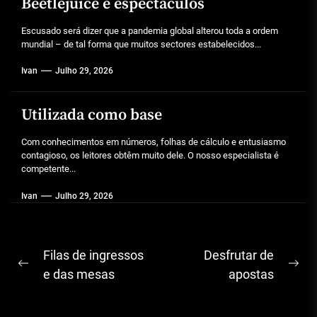
Beetlejuice e espectáculos
Escusado será dizer que a pandemia global alterou toda a ordem
mundial – de tal forma que muitos sectores estabelecidos...
Ivan
Julho 29, 2026
Utilizada como base
Com conhecimentos em números, folhas de cálculo e entusiasmo
contagioso, os leitores obtêm muito dele. O nosso especialista é
competente...
Ivan
Julho 29, 2026
Navegação
Filas de ingressos
Desfrutar de
Previous
Ne
de
e das mesas
apostas
post:
pos
artigos