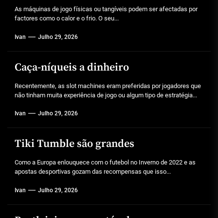
As máquinas de jogo físicas ou tangíveis podem ser afectadas por
factores como o calor e o frio. O seu...
Ivan
Julho 29, 2026
Caça-níqueis a dinheiro
Recentemente, as slot machines eram preferidas por jogadores que
não tinham muita experiência de jogo ou algum tipo de estratégia...
Ivan
Julho 29, 2026
Tiki Tumble são grandes
Como a Europa enlouquece com o futebol no Inverno de 2022 e as
apostas desportivas gozam das recompensas que isso...
Ivan
Julho 29, 2026