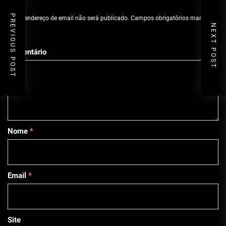
PREVIOUS POST
O seu endereço de email não será publicado.
Campos obrigatórios marcados
NEXT POST
com
*
Comentário
Nome
*
Email
*
Site