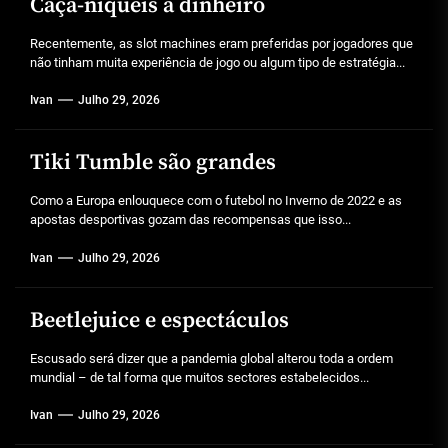
Caça-níqueis a dinheiro
Recentemente, as slot machines eram preferidas por jogadores que
não tinham muita experiência de jogo ou algum tipo de estratégia...
Ivan
Julho 29, 2026
Tiki Tumble são grandes
Como a Europa enlouquece com o futebol no Inverno de 2022 e as
apostas desportivas gozam das recompensas que isso...
Ivan
Julho 29, 2026
Beetlejuice e espectáculos
Escusado será dizer que a pandemia global alterou toda a ordem
mundial – de tal forma que muitos sectores estabelecidos...
Ivan
Julho 29, 2026