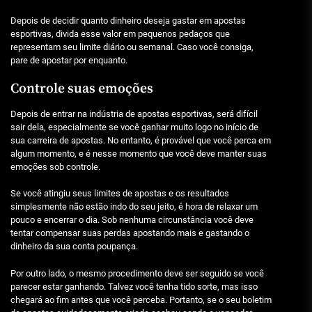
Depois de decidir quanto dinheiro deseja gastar em apostas
esportivas, divida esse valor em pequenos pedaços que
representam seu limite diário ou semanal. Caso você consiga,
pare de apostar por enquanto.
Controle suas emoções
Depois de entrar na indústria de apostas esportivas, será difícil
sair dela, especialmente se você ganhar muito logo no início de
sua carreira de apostas. No entanto, é provável que você perca em
algum momento, e é nesse momento que você deve manter suas
emoções sob controle.
Se você atingiu seus limites de apostas e os resultados
simplesmente não estão indo do seu jeito, é hora de relaxar um
pouco e encerrar o dia. Sob nenhuma circunstância você deve
tentar compensar suas perdas apostando mais e gastando o
dinheiro da sua conta poupança.
Por outro lado, o mesmo procedimento deve ser seguido se você
parecer estar ganhando. Talvez você tenha tido sorte, mas isso
chegará ao fim antes que você perceba. Portanto, se o seu boletim