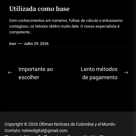
Utilizada como base
Com conhecimentos em números, folhas de cálculo e entusiasmo
contagioso, os leitores obtêm muito dele. O nosso especialista é
competente...
Ivan
Julho 29, 2026
Navegação
Importante ao
Lento métodos
Previous
Ne
de
escolher
de pagamento
post:
pos
artigos
Copyright © 2026
Últimas Noticias de Colombia y el Mundo.
Contato: netexdigital@gmail.com