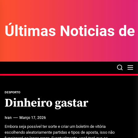
Skip
to
the
Últimas Noticias d
content
DESPORTO
Dinheiro gastar
Ivan
Março 17, 2026
Embora seja possível ter sorte e criar um boletim de vitória
escolhendo aleatoriamente partidas e tipos de aposta, isso não