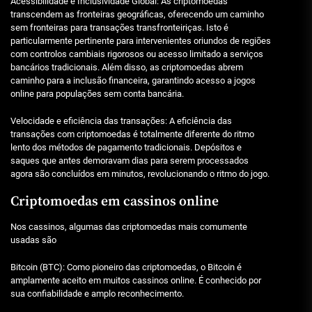
Acessibilidade e Inclusividade Global: As criptomoedas
transcendem as fronteiras geográficas, oferecendo um caminho
sem fronteiras para transações transfronteiriças. Isto é
particularmente pertinente para intervenientes oriundos de regiões
com controlos cambiais rigorosos ou acesso limitado a serviços
bancários tradicionais. Além disso, as criptomoedas abrem
caminho para a inclusão financeira, garantindo acesso a jogos
online para populações sem conta bancária.
Velocidade e eficiência das transações: A eficiência das
transações com criptomoedas é totalmente diferente do ritmo
lento dos métodos de pagamento tradicionais. Depósitos e
saques que antes demoravam dias para serem processados
agora são concluídos em minutos, revolucionando o ritmo do jogo.
Criptomoedas em cassinos online
Nos cassinos, algumas das criptomoedas mais comumente
usadas são
Bitcoin (BTC): Como pioneiro das criptomoedas, o Bitcoin é
amplamente aceito em muitos cassinos online. É conhecido por
sua confiabilidade e amplo reconhecimento.