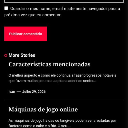
Guardar o meu nome, email e site neste navegador para a
próxima vez que eu comentar.
More Stories
Características mencionadas
O melhor aspecto é como ele continua a fazer progressos notáveis
que fazem muitas pessoas aspirar a aderir ao sector....
Ivan
Julho 29, 2026
Máquinas de jogo online
As máquinas de jogo físicas ou tangíveis podem ser afectadas por
factores como o calor e o frio. O seu...