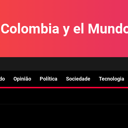
e Colombia y el Mund
do
Opinião
Política
Sociedade
Tecnologia