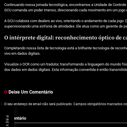
Continuando nossa jornada tecnológica, encontramos a Unidade de Controle de
GCU comanda um poder imenso, direcionando cada movimento em um jogo de
A GCU colabora com dealers ao vivo, orientando o andamento de cada jogo. D
supervisionando uma sinfonia de atividades. Ele atua como um gerente de p
O intérprete digital: reconhecimento óptico de 
Completando nossa lista de tecnologia está a brilhante tecnologia de reco
vivo em dados digitais.
Visualize o OCR como um tradutor, transformando a linguagem do mundo físic
dos dados em dados digitais. Esta informação convertida é então transmiti
Deixe Um Comentário
O seu endereço de email não será publicado.
Campos obrigatórios marcados 
Comentário