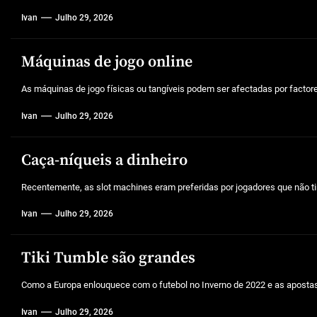
Ivan
Julho 29, 2026
Máquinas de jogo online
As máquinas de jogo físicas ou tangíveis podem ser afectadas por factores 
Ivan
Julho 29, 2026
Caça-níqueis a dinheiro
Recentemente, as slot machines eram preferidas por jogadores que não tin
Ivan
Julho 29, 2026
Tiki Tumble são grandes
Como a Europa enlouquece com o futebol no Inverno de 2022 e as aposta
Ivan
Julho 29, 2026