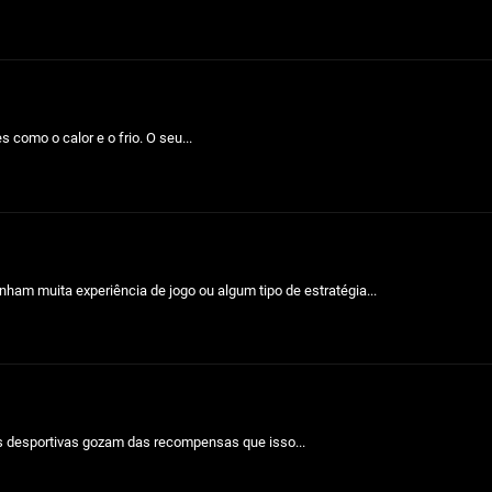
como o calor e o frio. O seu...
ham muita experiência de jogo ou algum tipo de estratégia...
s desportivas gozam das recompensas que isso...