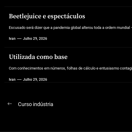
Beetlejuice e espectáculos
Escusado será dizer que a pandemia global alterou toda a ordem mundial –
Ivan
Julho 29, 2026
Utilizada como base
Com conhecimentos em números, folhas de cálculo e entusiasmo contagios
Ivan
Julho 29, 2026
Navegação
Curso indústria
Previous
de
post:
artigos