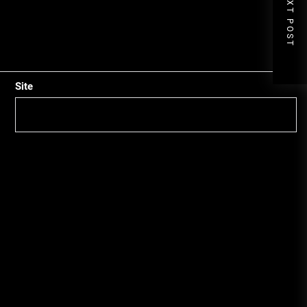
NEXT POST
Site