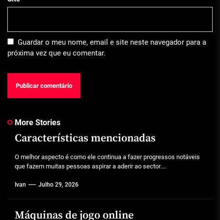
Guardar o meu nome, email e site neste navegador para a
próxima vez que eu comentar.
More Stories
Características mencionadas
O melhor aspecto é como ele continua a fazer progressos notáveis
que fazem muitas pessoas aspirar a aderir ao sector....
Ivan
Julho 29, 2026
Máquinas de jogo online