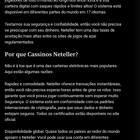
jogadores de todo o mundo ao longo dos anos! Esta é a sua
carteira digital com saques rápidos e limites altos! O sistema está
disponível em diferentes partes do mundo em 17 idiomas.
Testamos sua segurança e confiabilidade, então você não precisa
se preocupar com seu dinheiro. Neteller tem uma das taxas de
aceitação mais altas entre os sites de jogos de azar
regulamentados.
Por que Cassinos Neteller?
Não é à toa que é uma das carteiras eletrônicas mais populares.
Aqui estão algumas razões:
Rapidez e comodidade. Neteller oferece transações instantâneas,
então você não precisa esperar horas antes de girar os rolos. Isso
garante que você possa jogar continuamente sem esperar muito.
Segurança. O sistema está em conformidade com os padrões
internacionais de criptografia, para que seus dados e dinheiro
estejam seguros. Todos os certificados estão disponíveis no site
oficial.
Disponibilidade global. Quase todos os países ao redor do mundo
apoiam o Neteller. Você pode usar sua conta em diferentes