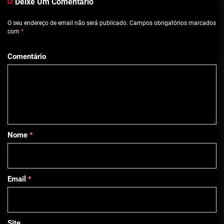
Deixe Um Comentário
O seu endereço de email não será publicado.
Campos obrigatórios marcados
com
*
Comentário
Nome
*
Email
*
Site