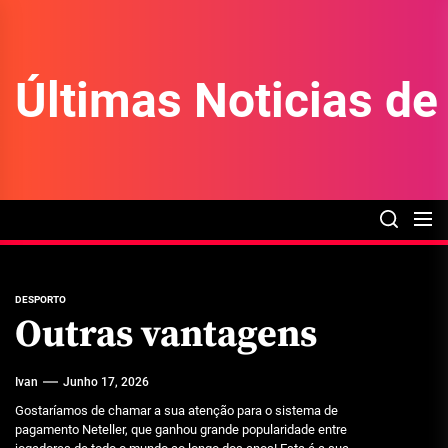
Skip
to
the
Últimas Noticias d
content
DESPORTO
Outras vantagens
Ivan
Junho 17, 2026
Gostaríamos de chamar a sua atenção para o sistema de
pagamento Neteller, que ganhou grande popularidade entre