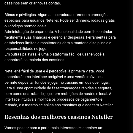
cassinos sem criar novas contas.
Bônus e privilégios. Algumas operadoras oferecem promoções
especiais para usuários Neteller. Pode ser dinheiro, rodadas grátis
ou códigos promocionais.
Administração de orçamento. A funcionalidade permite controlar
facilmente suas finanças e gerenciar despesas. Ferramentas para
estabelecer limites e monitorar ajudam a manter a disciplina e a
responsabilidade no jogo.
Em outras palavras, é uma plataforma fácil de usar e você a
encontrará na maioria dos cassinos.
Neteller é fácil de usar e é perceptível à primeira vista. Você
encontrará uma interface amigável e uma versão móvel que
permite depositar fundos e jogar no cassino em qualquer lugar.
Esta é uma oportunidade de fazer transações rápidas e seguras,
bem como desfrutar do jogo sem restrições de horário e local. A
interface intuitiva simplifica os processos de pagamento e
retirada, e o mesmo se aplica aos cassinos que aceitam Neteller.
Resenhas dos melhores cassinos Neteller
Vamos passar para a parte mais interessante: escolher um