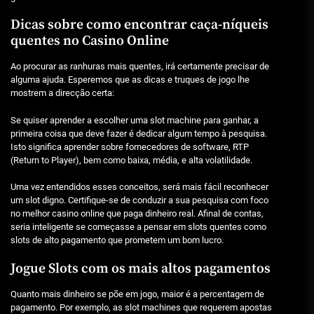
Dicas sobre como encontrar caça-níqueis
quentes no Casino Online
Ao procurar as ranhuras mais quentes, irá certamente precisar de
alguma ajuda. Esperemos que as dicas e truques de jogo lhe
mostrem a direcção certa:
Se quiser aprender a escolher uma slot machine para ganhar, a
primeira coisa que deve fazer é dedicar algum tempo à pesquisa.
Isto significa aprender sobre fornecedores de software, RTP
(Return to Player), bem como baixa, média, e alta volatilidade.
Uma vez entendidos esses conceitos, será mais fácil reconhecer
um slot digno. Certifique-se de conduzir a sua pesquisa com foco
no melhor casino online que paga dinheiro real. Afinal de contas,
seria inteligente se começasse a pensar em slots quentes como
slots de alto pagamento que prometem um bom lucro.
Jogue Slots com os mais altos pagamentos
Quanto mais dinheiro se põe em jogo, maior é a percentagem de
pagamento. Por exemplo, as slot machines que requerem apostas