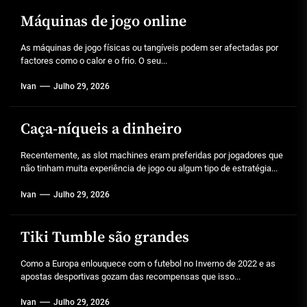
Máquinas de jogo online
As máquinas de jogo físicas ou tangíveis podem ser afectadas por
factores como o calor e o frio. O seu...
Ivan
Julho 29, 2026
Caça-níqueis a dinheiro
Recentemente, as slot machines eram preferidas por jogadores que
não tinham muita experiência de jogo ou algum tipo de estratégia...
Ivan
Julho 29, 2026
Tiki Tumble são grandes
Como a Europa enlouquece com o futebol no Inverno de 2022 e as
apostas desportivas gozam das recompensas que isso...
Ivan
Julho 29, 2026