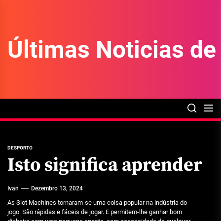
Skip
to
the
Últimas Noticias d
content
DESPORTO
Isto significa aprender
Ivan
Dezembro 13, 2024
As Slot Machines tornaram-se uma coisa popular na indústria do
jogo. São rápidas e fáceis de jogar. E permitem-lhe ganhar bom