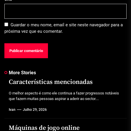
Guardar o meu nome, email e site neste navegador para a
próxima vez que eu comentar.
More Stories
Características mencionadas
O melhor aspecto é como ele continua a fazer progressos notáveis
que fazem muitas pessoas aspirar a aderir ao sector....
Ivan
Julho 29, 2026
Máquinas de jogo online