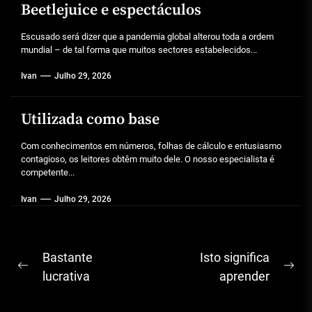
Beetlejuice e espectáculos
Escusado será dizer que a pandemia global alterou toda a ordem
mundial – de tal forma que muitos sectores estabelecidos...
Ivan
Julho 29, 2026
Utilizada como base
Com conhecimentos em números, folhas de cálculo e entusiasmo
contagioso, os leitores obtêm muito dele. O nosso especialista é
competente...
Ivan
Julho 29, 2026
Navegação
Bastante
Isto significa
Previous
Ne
de
lucrativa
aprender
post:
pos
artigos