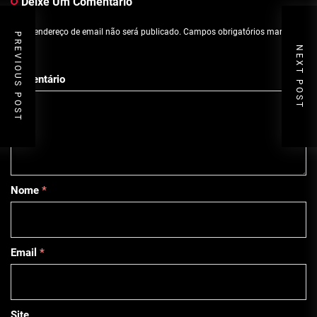
Deixe Um Comentário
O seu endereço de email não será publicado.
Campos obrigatórios marcados
PREVIOUS POST
com
*
NEXT POST
Comentário
Nome
*
Email
*
Site