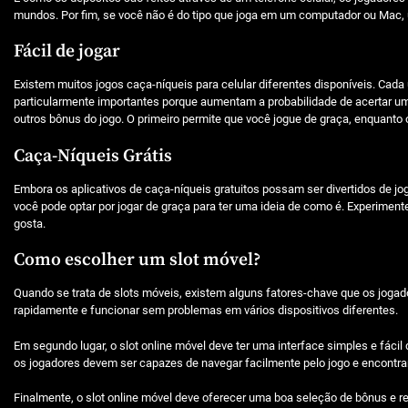
mundos. Por fim, se você não é do tipo que joga em um computador ou Mac, um
Fácil de jogar
Existem muitos jogos caça-níqueis para celular diferentes disponíveis. Cada
particularmente importantes porque aumentam a probabilidade de acertar um
outros bônus do jogo. O primeiro permite que você jogue de graça, enquanto
Caça-Níqueis Grátis
Embora os aplicativos de caça-níqueis gratuitos possam ser divertidos de joga
você pode optar por jogar de graça para ter uma ideia de como é. Experimente
gosta.
Como escolher um slot móvel?
Quando se trata de slots móveis, existem alguns fatores-chave que os jogador
rapidamente e funcionar sem problemas em vários dispositivos diferentes.
Em segundo lugar, o slot online móvel deve ter uma interface simples e fácil
os jogadores devem ser capazes de navegar facilmente pelo jogo e encontra
Finalmente, o slot online móvel deve oferecer uma boa seleção de bônus e 