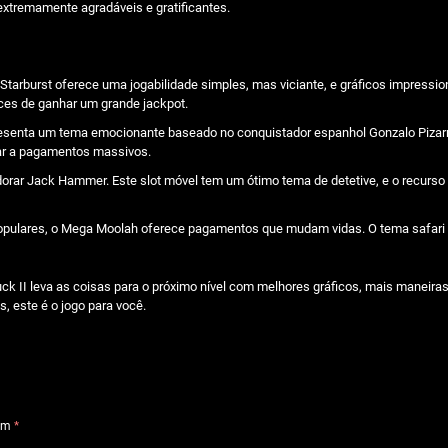
extremamente agradáveis e gratificantes.
 Starburst oferece uma jogabilidade simples, mas viciante, e gráficos impres
ces de ganhar um grande jackpot.
resenta um tema emocionante baseado no conquistador espanhol Gonzalo Pizarro
ar a pagamentos massivos.
orar Jack Hammer. Este slot móvel tem um ótimo tema de detetive, e o recurso d
pulares, o Mega Moolah oferece pagamentos que mudam vidas. O tema safari a
ck II leva as coisas para o próximo nível com melhores gráficos, mais maneira
, este é o jogo para você.
com
*