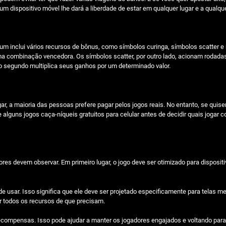
 dispositivo móvel lhe dará a liberdade de estar em qualquer lugar e a qualque
 um inclui vários recursos de bônus, como símbolos curinga, símbolos scatter e
a combinação vencedora. Os símbolos scatter, por outro lado, acionam rodadas 
 o segundo multiplica seus ganhos por um determinado valor.
r, a maioria das pessoas prefere pagar pelos jogos reais. No entanto, se quiser
 alguns jogos caça-níqueis gratuitos para celular antes de decidir quais jogar 
es devem observar. Em primeiro lugar, o jogo deve ser otimizado para dispositi
 de usar. Isso significa que ele deve ser projetado especificamente para telas m
r todos os recursos de que precisam.
recompensas. Isso pode ajudar a manter os jogadores engajados e voltando pa