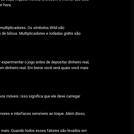
Julho 29, 2026
r hora.
Beetlejuice e espectáculos
 multiplicadores. Os símbolos Wild são
Julho 29, 2026
de bônus. Multiplicadores e rodadas grátis são
 experimentar o jogo antes de depositar dinheiro real,
com dinheiro real. Em breve você verá quais você mais
vos móveis. Isso significa que ele deve carregar
enores e interfaces sensíveis ao toque. Além disso,
ra mais. Quando todos esses fatores são levados em