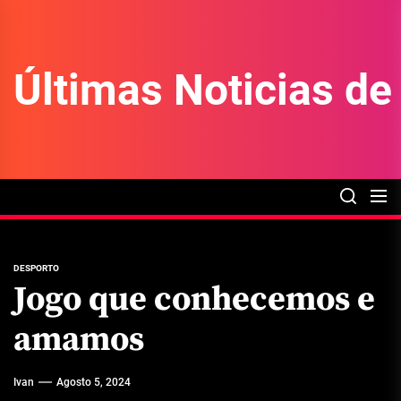
Skip
to
the
Últimas Noticias d
content
DESPORTO
Jogo que conhecemos e
amamos
Ivan
Agosto 5, 2024