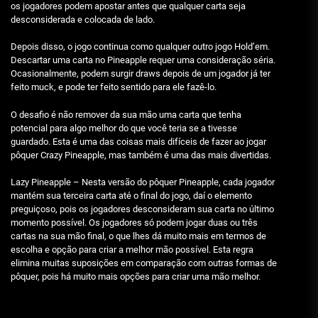
os jogadores podem apostar antes que qualquer carta seja
desconsiderada e colocada de lado.
Depois disso, o jogo continua como qualquer outro jogo Hold’em.
Descartar uma carta no Pineapple requer uma consideração séria.
Ocasionalmente, podem surgir draws depois de um jogador já ter
feito muck, e pode ter feito sentido para ele fazê-lo.
O desafio é não remover da sua mão uma carta que tenha
potencial para algo melhor do que você teria se a tivesse
guardado. Esta é uma das coisas mais difíceis de fazer ao jogar
pôquer Crazy Pineapple, mas também é uma das mais divertidas.
Lazy Pineapple – Nesta versão do pôquer Pineapple, cada jogador
mantém sua terceira carta até o final do jogo, daí o elemento
preguiçoso, pois os jogadores desconsideram sua carta no último
momento possível. Os jogadores só podem jogar duas ou três
cartas na sua mão final, o que lhes dá muito mais em termos de
escolha e opção para criar a melhor mão possível. Esta regra
elimina muitas suposições em comparação com outras formas de
pôquer, pois há muito mais opções para criar uma mão melhor.