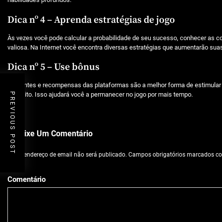
Dica nº 4 – Aprenda estratégias de jogo
Às vezes você pode calcular a probabilidade de seu sucesso, conhecer as com
valiosa. Na Internet você encontra diversas estratégias que aumentarão su
Dica nº 5 – Use bônus
Presentes e recompensas das plataformas são a melhor forma de estimular 
depósito. Isso ajudará você a permanecer no jogo por mais tempo.
PREVIOUS POST
Deixe Um Comentário
O seu endereço de email não será publicado.
Campos obrigatórios marcados 
Comentário