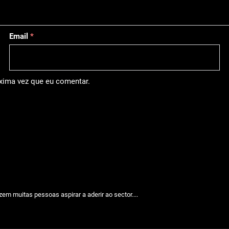
Email
*
óxima vez que eu comentar.
em muitas pessoas aspirar a aderir ao sector....