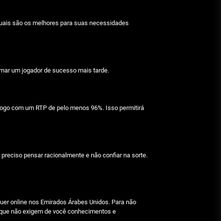
Julho 29, 2026
r quais são os melhores para suas necessidades
Beetlejuice e espectáculos
Julho 29, 2026
ornar um jogador de sucesso mais tarde.
e jogo com um RTP de pelo menos 96%. Isso permitirá
preciso pensar racionalmente e não confiar na sorte.
uer online nos Emirados Árabes Unidos. Para não
os que não exigem de você conhecimentos e