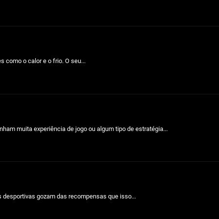
como o calor e o frio. O seu...
ham muita experiência de jogo ou algum tipo de estratégia...
s desportivas gozam das recompensas que isso...