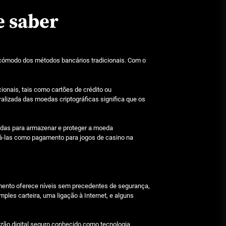
Beetlejuice e espectáculos
e saber
Julho 29, 2026
Características mencionadas
ncómodo dos métodos bancários tradicionais. Com o
Julho 29, 2026
onais, tais como cartões de crédito ou
alizada das moedas criptográficas significa que os
Máquinas de jogo online
Julho 29, 2026
bidas para armazenar e proteger a moeda
lizá-las como pagamento para jogos de casino na
Caça-níqueis a dinheiro
Julho 29, 2026
amento oferece níveis sem precedentes de segurança,
ples carteira, uma ligação à Internet, e alguns
Tiki Tumble são grandes
razão digital seguro conhecido como tecnologia