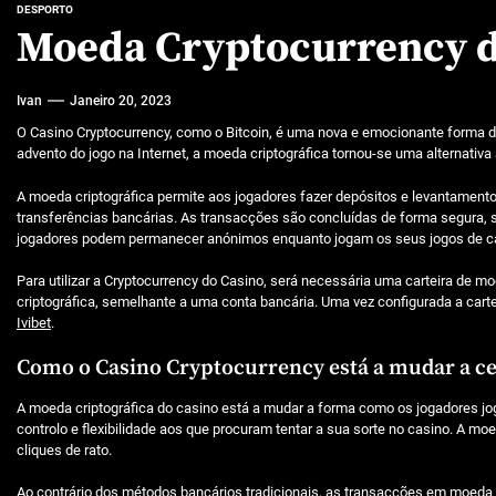
Características mencionadas
DESPORTO
Moeda Cryptocurrency do
Máquinas de jogo online
Ivan
Janeiro 20, 2023
Caça-níqueis a dinheiro
O Casino Cryptocurrency, como o Bitcoin, é uma nova e emocionante forma d
Tiki Tumble são grandes
advento do jogo na Internet, a moeda criptográfica tornou-se uma alternativa
Beetlejuice e espectáculos
A moeda criptográfica permite aos jogadores fazer depósitos e levantament
transferências bancárias. As transacções são concluídas de forma segura, s
jogadores podem permanecer anónimos enquanto jogam os seus jogos de casi
Para utilizar a Cryptocurrency do Casino, será necessária uma carteira de m
criptográfica, semelhante a uma conta bancária. Uma vez configurada a cartei
Ivibet
.
Como o Casino Cryptocurrency está a mudar a ce
A moeda criptográfica do casino está a mudar a forma como os jogadores jo
controlo e flexibilidade aos que procuram tentar a sua sorte no casino. A mo
cliques de rato.
Ao contrário dos métodos bancários tradicionais, as transacções em moeda cri