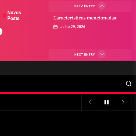
PREV ENTRY
Novos
Características mencionadas
Posts
o
Julho 29, 2026
Máquinas de jogo online
NEXT ENTRY
Julho 29, 2026
Caça-níqueis a dinheiro
Julho 29, 2026
Tiki Tumble são grandes
Julho 29, 2026