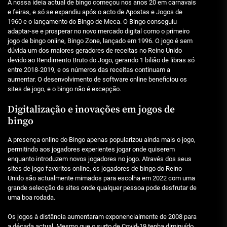
A nossa ideia actual de bingo começou nos anos 20 em carnavais
e feiras, e só se expandiu após o acto de Apostas e Jogos de
1960 e o lançamento do Bingo de Meca. O Bingo conseguiu
adaptar-se e prosperar no novo mercado digital como o primeiro
jogo de bingo online, Bingo Zone, lançado em 1996. O jogo é sem
dúvida um dos maiores geradores de receitas no Reino Unido
devido ao Rendimento Bruto do Jogo, gerando 1 bilião de libras só
entre 2018-2019, e os números das receitas continuam a
aumentar. O desenvolvimento de software online beneficiou os
sites de jogo, e o bingo não é excepção.
Digitalização e inovações em jogos de
bingo
A presença online do Bingo apenas popularizou ainda mais o jogo,
permitindo aos jogadores experientes jogar onde quiserem
enquanto introduzem novos jogadores no jogo. Através dos seus
sites de jogo favoritos online, os jogadores de bingo do Reino
Unido são actualmente mimados para escolha em 2022 com uma
grande selecção de sites onde qualquer pessoa pode desfrutar de
uma boa rodada.
Os jogos à distância aumentaram exponencialmente de 2008 para
a década actual. Mesmo que o surto de Covid-19 tenha diminuído