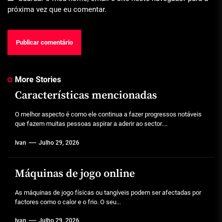
próxima vez que eu comentar.
More Stories
Características mencionadas
O melhor aspecto é como ele continua a fazer progressos notáveis
que fazem muitas pessoas aspirar a aderir ao sector....
Ivan
Julho 29, 2026
Máquinas de jogo online
As máquinas de jogo físicas ou tangíveis podem ser afectadas por
factores como o calor e o frio. O seu...
Ivan
Julho 29, 2026