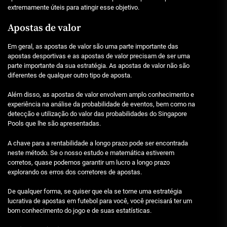
extremamente úteis para atingir esse objetivo.
Apostas de valor
Em geral, as apostas de valor são uma parte importante das
apostas desportivas e as apostas de valor precisam de ser uma
parte importante da sua estratégia. As apostas de valor não são
diferentes de qualquer outro tipo de aposta.
Além disso, as apostas de valor envolvem amplo conhecimento e
experiência na análise da probabilidade de eventos, bem como na
detecção e utilização do valor das probabilidades do Singapore
Pools que lhe são apresentadas.
A chave para a rentabilidade a longo prazo pode ser encontrada
neste método. Se o nosso estudo e matemática estiverem
corretos, quase podemos garantir um lucro a longo prazo
explorando os erros dos corretores de apostas.
De qualquer forma, se quiser que ela se torne uma estratégia
lucrativa de apostas em futebol para você, você precisará ter um
bom conhecimento do jogo e de suas estatísticas.