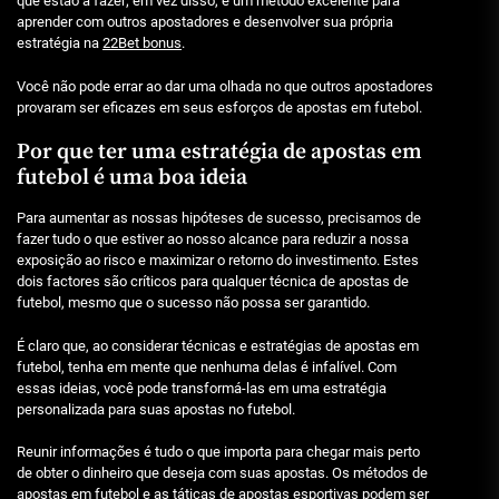
que estão a fazer; em vez disso, é um método excelente para
aprender com outros apostadores e desenvolver sua própria
estratégia na
22Bet bonus
.
Você não pode errar ao dar uma olhada no que outros apostadores
provaram ser eficazes em seus esforços de apostas em futebol.
Por que ter uma estratégia de apostas em
futebol é uma boa ideia
Para aumentar as nossas hipóteses de sucesso, precisamos de
fazer tudo o que estiver ao nosso alcance para reduzir a nossa
exposição ao risco e maximizar o retorno do investimento. Estes
dois factores são críticos para qualquer técnica de apostas de
futebol, mesmo que o sucesso não possa ser garantido.
É claro que, ao considerar técnicas e estratégias de apostas em
futebol, tenha em mente que nenhuma delas é infalível. Com
essas ideias, você pode transformá-las em uma estratégia
personalizada para suas apostas no futebol.
Reunir informações é tudo o que importa para chegar mais perto
de obter o dinheiro que deseja com suas apostas. Os métodos de
apostas em futebol e as táticas de apostas esportivas podem ser