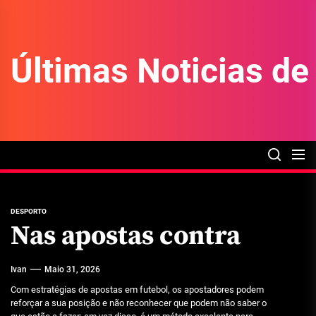
Skip
to
the
Últimas Noticias d
content
DESPORTO
Nas apostas contra
Ivan
Maio 31, 2026
Com estratégias de apostas em futebol, os apostadores podem
reforçar a sua posição e não reconhecer que podem não saber o