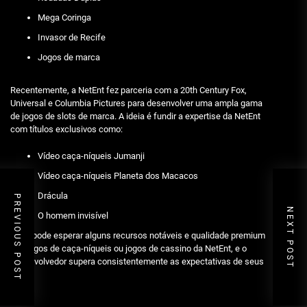
Mega Coringa
Invasor de Recife
Jogos de marca
Recentemente, a NetEnt fez parceria com a 20th Century Fox,
Universal e Columbia Pictures para desenvolver uma ampla gama
de jogos de slots de marca. A ideia é fundir a expertise da NetEnt
com títulos exclusivos como:
Vídeo caça-níqueis Jumanji
Vídeo caça-níqueis Planeta dos Macacos
Drácula
PREVIOUS POST
NEXT POST
O homem invisível
Você pode esperar alguns recursos notáveis e qualidade premium
dos jogos de caça-níqueis ou jogos de cassino da NetEnt, e o
desenvolvedor supera consistentemente as expectativas de seus
fãs.