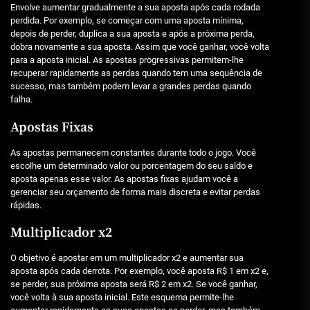
Envolve aumentar gradualmente a sua aposta após cada rodada
perdida. Por exemplo, se começar com uma aposta mínima,
depois de perder, duplica a sua aposta e após a próxima perda,
dobra novamente a sua aposta. Assim que você ganhar, você volta
para a aposta inicial. As apostas progressivas permitem-lhe
recuperar rapidamente as perdas quando tem uma sequência de
sucesso, mas também podem levar a grandes perdas quando
falha.
Apostas Fixas
As apostas permanecem constantes durante todo o jogo. Você
escolhe um determinado valor ou porcentagem do seu saldo e
aposta apenas esse valor. As apostas fixas ajudam você a
gerenciar seu orçamento de forma mais discreta e evitar perdas
rápidas.
Multiplicador x2
O objetivo é apostar em um multiplicador x2 e aumentar sua
aposta após cada derrota. Por exemplo, você aposta R$ 1 em x2 e,
se perder, sua próxima aposta será R$ 2 em x2. Se você ganhar,
você volta à sua aposta inicial. Este esquema permite-lhe