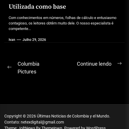
Utilizada como base
Com conhecimentos em números, folhas de cálculo e entusiasmo
contagioso, os leitores obtêm muito dele. O nosso especialista é
competente...
Ivan
Julho 29, 2026
Navegação
Columbia
Continue lendo
Ne
Previous
de
Pictures
pos
post:
artigos
Copyright © 2026
Últimas Noticias de Colombia y el Mundo.
Contato: netexdigital@gmail.com
Theme: JoltNews By
Themeinwp.
Powered by
WordPress.