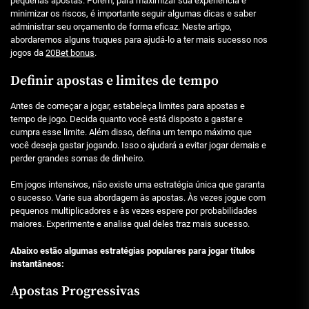
pequenas apostas. Porém, para maximizar sua experiência e
minimizar os riscos, é importante seguir algumas dicas e saber
administrar seu orçamento de forma eficaz. Neste artigo,
abordaremos alguns truques para ajudá-lo a ter mais sucesso nos
jogos da
20Bet bonus
.
Definir apostas e limites de tempo
Antes de começar a jogar, estabeleça limites para apostas e
tempo de jogo. Decida quanto você está disposto a gastar e
cumpra esse limite. Além disso, defina um tempo máximo que
você deseja gastar jogando. Isso o ajudará a evitar jogar demais e
perder grandes somas de dinheiro.
Em jogos intensivos, não existe uma estratégia única que garanta
o sucesso. Varie sua abordagem às apostas. Às vezes jogue com
pequenos multiplicadores e às vezes espere por probabilidades
maiores. Experimente e analise qual deles traz mais sucesso.
Abaixo estão algumas estratégias populares para jogar títulos
instantâneos:
Apostas Progressivas