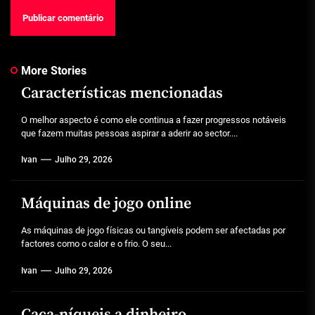
More Stories
Características mencionadas
O melhor aspecto é como ele continua a fazer progressos notáveis
que fazem muitas pessoas aspirar a aderir ao sector....
Ivan
Julho 29, 2026
Máquinas de jogo online
As máquinas de jogo físicas ou tangíveis podem ser afectadas por
factores como o calor e o frio. O seu...
Ivan
Julho 29, 2026
Caça-níqueis a dinheiro