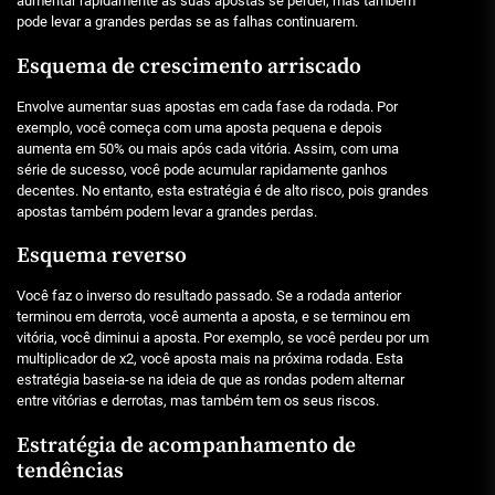
aumentar rapidamente as suas apostas se perder, mas também
pode levar a grandes perdas se as falhas continuarem.
Esquema de crescimento arriscado
Envolve aumentar suas apostas em cada fase da rodada. Por
exemplo, você começa com uma aposta pequena e depois
aumenta em 50% ou mais após cada vitória. Assim, com uma
série de sucesso, você pode acumular rapidamente ganhos
decentes. No entanto, esta estratégia é de alto risco, pois grandes
apostas também podem levar a grandes perdas.
Esquema reverso
Você faz o inverso do resultado passado. Se a rodada anterior
terminou em derrota, você aumenta a aposta, e se terminou em
vitória, você diminui a aposta. Por exemplo, se você perdeu por um
multiplicador de x2, você aposta mais na próxima rodada. Esta
estratégia baseia-se na ideia de que as rondas podem alternar
entre vitórias e derrotas, mas também tem os seus riscos.
Estratégia de acompanhamento de
tendências