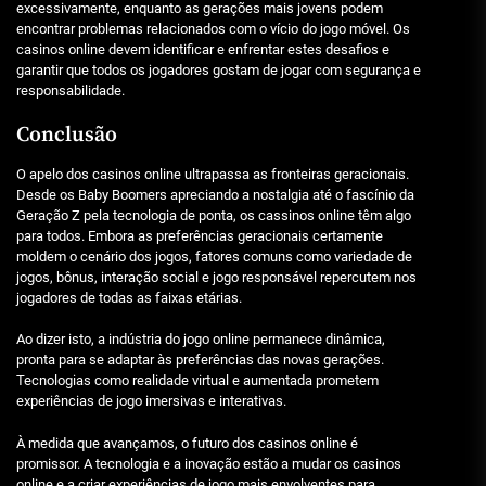
excessivamente, enquanto as gerações mais jovens podem
encontrar problemas relacionados com o vício do jogo móvel. Os
casinos online devem identificar e enfrentar estes desafios e
garantir que todos os jogadores gostam de jogar com segurança e
responsabilidade.
Conclusão
O apelo dos casinos online ultrapassa as fronteiras geracionais.
Desde os Baby Boomers apreciando a nostalgia até o fascínio da
Geração Z pela tecnologia de ponta, os cassinos online têm algo
para todos. Embora as preferências geracionais certamente
moldem o cenário dos jogos, fatores comuns como variedade de
jogos, bônus, interação social e jogo responsável repercutem nos
jogadores de todas as faixas etárias.
Ao dizer isto, a indústria do jogo online permanece dinâmica,
pronta para se adaptar às preferências das novas gerações.
Tecnologias como realidade virtual e aumentada prometem
experiências de jogo imersivas e interativas.
À medida que avançamos, o futuro dos casinos online é
promissor. A tecnologia e a inovação estão a mudar os casinos
online e a criar experiências de jogo mais envolventes para