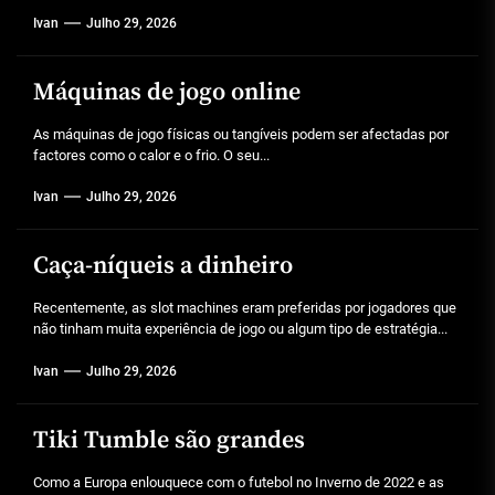
Ivan
Julho 29, 2026
Máquinas de jogo online
As máquinas de jogo físicas ou tangíveis podem ser afectadas por
factores como o calor e o frio. O seu...
Ivan
Julho 29, 2026
Caça-níqueis a dinheiro
Recentemente, as slot machines eram preferidas por jogadores que
não tinham muita experiência de jogo ou algum tipo de estratégia...
Ivan
Julho 29, 2026
Tiki Tumble são grandes
Como a Europa enlouquece com o futebol no Inverno de 2022 e as