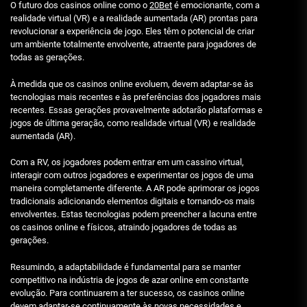
O futuro dos casinos online como o
20Bet
é emocionante, com a
realidade virtual (VR) e a realidade aumentada (AR) prontas para
revolucionar a experiência de jogo. Eles têm o potencial de criar
um ambiente totalmente envolvente, atraente para jogadores de
todas as gerações.
À medida que os casinos online evoluem, devem adaptar-se às
tecnologias mais recentes e às preferências dos jogadores mais
recentes. Essas gerações provavelmente adotarão plataformas e
jogos de última geração, como realidade virtual (VR) e realidade
aumentada (AR).
Com a RV, os jogadores podem entrar em um cassino virtual,
interagir com outros jogadores e experimentar os jogos de uma
maneira completamente diferente. A AR pode aprimorar os jogos
tradicionais adicionando elementos digitais e tornando-os mais
envolventes. Estas tecnologias podem preencher a lacuna entre
os casinos online e físicos, atraindo jogadores de todas as
gerações.
Resumindo, a adaptabilidade é fundamental para se manter
competitivo na indústria de jogos de azar online em constante
evolução. Para continuarem a ter sucesso, os casinos online
devem adaptar-se continuamente às novas necessidades e