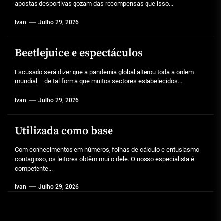
apostas desportivas gozam das recompensas que isso...
Ivan
Julho 29, 2026
Beetlejuice e espectáculos
Escusado será dizer que a pandemia global alterou toda a ordem
mundial – de tal forma que muitos sectores estabelecidos...
Ivan
Julho 29, 2026
Utilizada como base
Com conhecimentos em números, folhas de cálculo e entusiasmo
contagioso, os leitores obtêm muito dele. O nosso especialista é
competente...
Ivan
Julho 29, 2026