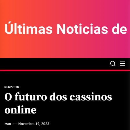
Skip
to
the
Últimas Noticias d
content
DESPORTO
O futuro dos cassinos
online
Ivan
Novembro 19, 2023