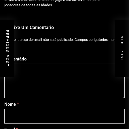
jogadores de todas as idades.
Deixe Um Comentário
PREVIOUS POST
NEXT POST
O seu endereço de email não será publicado.
Campos obrigatórios marcados
com
*
Comentário
Nome
*