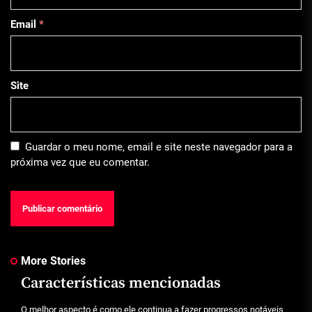
Email
*
Site
Guardar o meu nome, email e site neste navegador para a
próxima vez que eu comentar.
More Stories
Características mencionadas
O melhor aspecto é como ele continua a fazer progressos notáveis