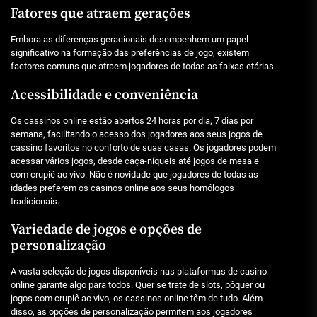
Fatores que atraem gerações
Embora as diferenças geracionais desempenhem um papel
significativo na formação das preferências de jogo, existem
factores comuns que atraem jogadores de todas as faixas etárias.
Acessibilidade e conveniência
Os cassinos online estão abertos 24 horas por dia, 7 dias por
semana, facilitando o acesso dos jogadores aos seus jogos de
cassino favoritos no conforto de suas casas. Os jogadores podem
acessar vários jogos, desde caça-níqueis até jogos de mesa e
com crupiê ao vivo. Não é novidade que jogadores de todas as
idades preferem os casinos online aos seus homólogos
tradicionais.
Variedade de jogos e opções de
personalização
A vasta seleção de jogos disponíveis nas plataformas de casino
online garante algo para todos. Quer se trate de slots, pôquer ou
jogos com crupiê ao vivo, os cassinos online têm de tudo. Além
disso, as opções de personalização permitem aos jogadores