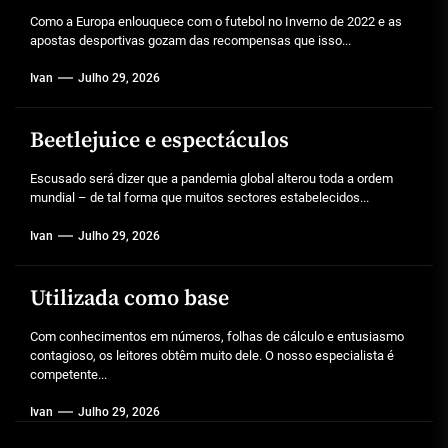
Como a Europa enlouquece com o futebol no Inverno de 2022 e as
apostas desportivas gozam das recompensas que isso...
Ivan
Julho 29, 2026
Beetlejuice e espectáculos
Escusado será dizer que a pandemia global alterou toda a ordem
mundial – de tal forma que muitos sectores estabelecidos...
Ivan
Julho 29, 2026
Utilizada como base
Com conhecimentos em números, folhas de cálculo e entusiasmo
contagioso, os leitores obtêm muito dele. O nosso especialista é
competente...
Ivan
Julho 29, 2026