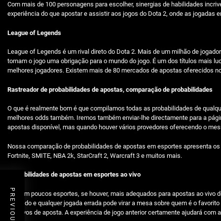
Com mais de 100 personagens para escolher, sinergias de habilidades incriv
experiência do que apostar e assistir aos jogos do Dota 2, onde as jogadas
League of Legends
League of Legends é um rival direto do Dota 2. Mais de um milhão de jogad
tornam o jogo uma obrigação para o mundo do jogo. É um dos títulos mais 
melhores jogadores. Existem mais de 80 mercados de apostas oferecidos no 
Rastreador de probabilidades de apostas, comparação de probabilidades
O que é realmente bom é que compilamos todas as probabilidades de qualquer
melhores odds também. Iremos também enviar-lhe directamente para a pági
apostas disponível, mas quando houver vários provedores oferecendo o m
Nossa comparação de probabilidades de apostas em esportes apresenta os úl
Fortnite, SMITE, NBA 2k, StarCraft 2, Warcraft 3 e muitos mais.
Probabilidades de apostas em esportes ao vivo
PREVIOUS POST
Existem poucos esportes, se houver, mais adequados para apostas ao vivo do
segundo e qualquer jogada errada pode virar a mesa sobre quem é o favorito
positivos de aposta. A experiência de jogo anterior certamente ajudará com a