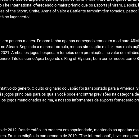
 o The International oferecendo o maior prêmio que os Esports já viram. Depoi
es of the Storm, Smite, Arena of Valor e Battlerite também têm torneios, patr
á no lugar certo!
idade em poucos meses. Embora tenha apenas começado como um mod para ARMA 
s no Steam. Seguindo a mesma fórmula, menos simulação militar, mas mais ação d
o em 2021. Ambos os jogos hospedam torneios com premiações no valor de milhõe
gênero. Títulos como Apex Legends e Ring of Elysium, bem como modos como Bat
esentativo do gênero. O culto originário do Japão foi transportado para a Améri
 jogos principais para os quais você pode encontrar previsões na categoria de
os jogos mencionados acima, e nossos informantes de eSports fornecerão pre
no de 2012. Desde então, só cresceu em popularidade, mantendo as apostas mais
lares. Em sua edição do campeonato de 2019, “The International”, teve uma pre