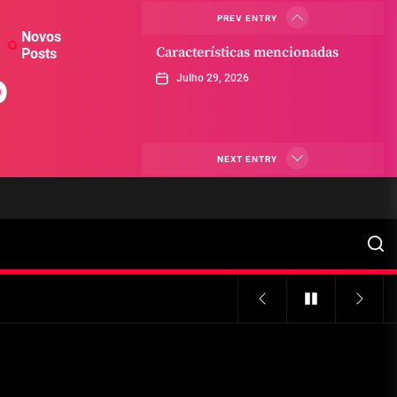
PREV ENTRY
Novos
Características mencionadas
Posts
o
Julho 29, 2026
Máquinas de jogo online
NEXT ENTRY
Julho 29, 2026
Caça-níqueis a dinheiro
Julho 29, 2026
Tiki Tumble são grandes
Julho 29, 2026