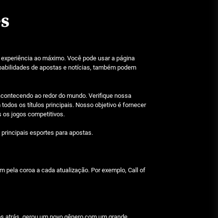
Beetlejuice e espectáculos
es
Julho 29, 2026
Características mencionadas
 experiência ao máximo. Você pode usar a página
obabilidades de apostas e notícias, também podem
Julho 29, 2026
 acontecendo ao redor do mundo. Verifique nossa
odos os títulos principais. Nosso objetivo é fornecer
Máquinas de jogo online
s os jogos competitivos.
Julho 29, 2026
principais esportes para apostas.
Caça-níqueis a dinheiro
 pela coroa a cada atualização. Por exemplo, Call of
Julho 29, 2026
Tiki Tumble são grandes
nos atrás, gerou um novo gênero com um grande