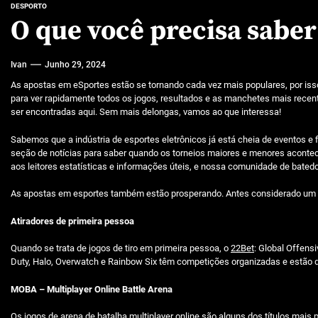
Características mencionadas
DESPORTO
O que você precisa saber
Máquinas de jogo online
Ivan
Junho 29, 2024
Caça-níqueis a dinheiro
As apostas em eSportes estão se tornando cada vez mais populares, por iss
Tiki Tumble são grandes
para ver rapidamente todos os jogos, resultados e as manchetes mais recen
ser encontradas aqui. Sem mais delongas, vamos ao que interessa!
Beetlejuice e espectáculos
Sabemos que a indústria de esportes eletrônicos já está cheia de eventos e
seção de notícias para saber quando os torneios maiores e menores acontecer
aos leitores estatísticas e informações úteis, e nossa comunidade de batedo
As apostas em esportes também estão prosperando. Antes considerado um esp
Atiradores de primeira pessoa
Quando se trata de jogos de tiro em primeira pessoa, o
22Bet
: Global Offens
Duty, Halo, Overwatch e Rainbow Six têm competições organizadas e estão di
MOBA – Multiplayer Online Battle Arena
Os jogos de arena de batalha multiplayer online são alguns dos títulos m