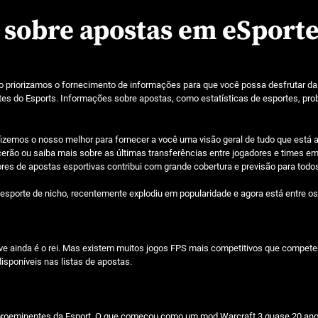
 sobre apostas em eSport
o priorizamos o fornecimento de informações para que você possa desfrutar da
tes do Esports. Informações sobre apostas, como estatísticas de esportes, pr
 fizemos o nosso melhor para fornecer a você uma visão geral de tudo que está
ão ou saiba mais sobre as últimas transferências entre jogadores e times em t
res de apostas esportivas contribui com grande cobertura e previsão para todo
orte de nicho, recentemente explodiu em popularidade e agora está entre os 
ive ainda é o rei. Mas existem muitos jogos FPS mais competitivos que competem
sponíveis nas listas de apostas.
ais proeminentes da Esport. O que começou como um mod Warcraft 3 quase 20 a