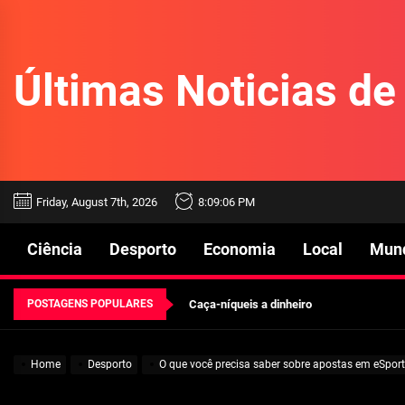
Skip
to
the
Últimas Noticias d
content
Beetlejuice e espectáculos
Friday, August 7th, 2026
8:09:07 PM
Características mencionadas
Ciência
Desporto
Economia
Local
Mun
Máquinas de jogo online
POSTAGENS POPULARES
Caça-níqueis a dinheiro
Tiki Tumble são grandes
Home
Desporto
O que você precisa saber sobre apostas em eSpor
Beetlejuice e espectáculos