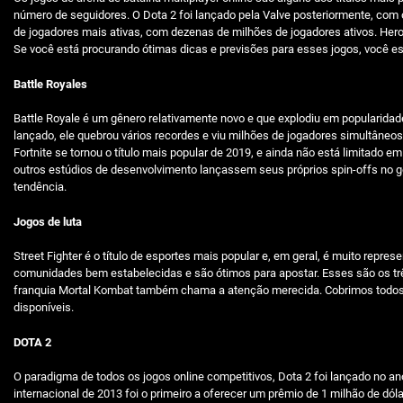
número de seguidores. O Dota 2 foi lançado pela Valve posteriormente, com
de jogadores mais ativas, com dezenas de milhões de jogadores ativos. Hero
Se você está procurando ótimas dicas e previsões para esses jogos, você est
Battle Royales
Battle Royale é um gênero relativamente novo e que explodiu em popular
lançado, ele quebrou vários recordes e viu milhões de jogadores simultâneo
Fortnite se tornou o título mais popular de 2019, e ainda não está limitad
outros estúdios de desenvolvimento lançassem seus próprios spin-offs no 
tendência.
Jogos de luta
Street Fighter é o título de esportes mais popular e, em geral, é muito repr
comunidades bem estabelecidas e são ótimos para apostar. Esses são os três
franquia Mortal Kombat também chama a atenção merecida. Cobrimos todos 
disponíveis.
DOTA 2
O paradigma de todos os jogos online competitivos, Dota 2 foi lançado no a
internacional de 2013 foi o primeiro a oferecer um prêmio de 1 milhão de dó