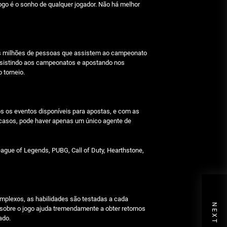
ogo é o sonho de qualquer jogador. Não há melhor
. Os milhões de pessoas que assistem ao campeonato
assistindo aos campeonatos e apostando nos
 torneio.
os os eventos disponíveis para apostas, e com as
casos, pode haver apenas um único agente de
ague of Legends, PUBG, Call of Duty, Hearthstone,
omplexos, as habilidades são testadas a cada
NEXT POST
 sobre o jogo ajuda tremendamente a obter retornos
ado.