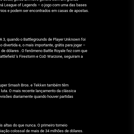
Julho 29, 2026
s, há League of Legends – o jogo com uma das bases
ocínios e podem ser encontrados em casas de apostas.
Beetlejuice e espectáculos
Julho 29, 2026
3, quando o Battlegrounds de Player Unknown foi
ivertida e, o mais importante, grátis para jogar –
s de dólares . O fenômeno Battle Royale fez com que
tlefield ‘s Firestorm e CoD Warzone, seguiram a
ca. Super Smash Bros. e Tekken também têm
 luta. O mais recente lançamento da clássica
visões diariamente quando houver partidas
 altas do que nunca. O primeiro torneio
miação colossal de mais de 34 milhões de dólares.