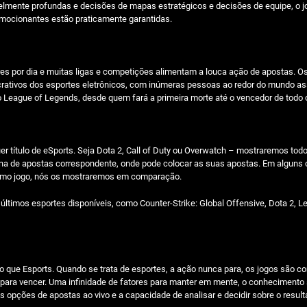
elmente profundas e decisões de mapas estratégicos e decisões de equipe, o j
 emocionantes estão praticamente garantidas.
ores por dia e muitas ligas e competições alimentam a louca ação de apostas
lucrativos dos esportes eletrônicos, com inúmeras pessoas ao redor do mundo 
League of Legends, desde quem fará a primeira morte até o vencedor de todo o
 título de eSports. Seja Dota 2, Call of Duty ou Overwatch – mostraremos tod
na de apostas correspondente, onde pode colocar as suas apostas. Em alguns 
esmo jogo, nós os mostraremos em comparação.
timos esportes disponíveis, como Counter-Strike: Global Offensive, Dota 2, Le
 que Esports. Quando se trata de esportes, a ação nunca para, os jogos são c
 para vencer. Uma infinidade de fatores para manter em mente, o conhecimento
s opções de apostas ao vivo e a capacidade de analisar e decidir sobre o result