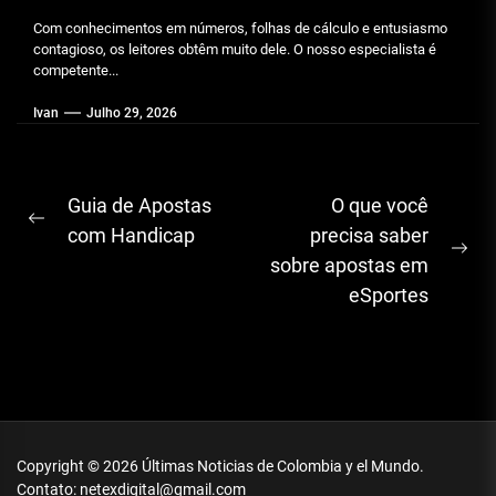
Com conhecimentos em números, folhas de cálculo e entusiasmo
contagioso, os leitores obtêm muito dele. O nosso especialista é
competente...
Ivan
Julho 29, 2026
Navegação
Guia de Apostas
O que você
Previous
de
com Handicap
precisa saber
post:
Ne
sobre apostas em
artigos
pos
eSportes
Copyright © 2026
Últimas Noticias de Colombia y el Mundo.
Contato: netexdigital@gmail.com