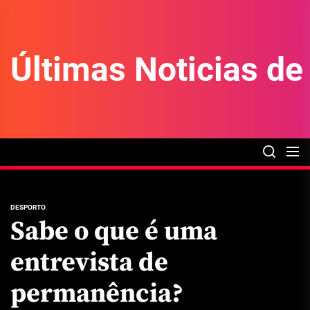
Skip
to
the
Últimas Noticias d
content
DESPORTO
Sabe o que é uma
entrevista de
permanência?