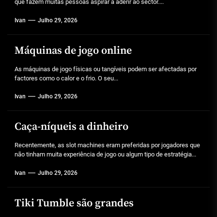
que fazem muitas pessoas aspirar a aderir ao sector....
Ivan
Julho 29, 2026
Máquinas de jogo online
As máquinas de jogo físicas ou tangíveis podem ser afectadas por
factores como o calor e o frio. O seu...
Ivan
Julho 29, 2026
Caça-níqueis a dinheiro
Recentemente, as slot machines eram preferidas por jogadores que
não tinham muita experiência de jogo ou algum tipo de estratégia...
Ivan
Julho 29, 2026
Tiki Tumble são grandes