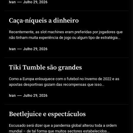
Ivan
Julho 29, 2026
Caça-níqueis a dinheiro
Recentemente, as slot machines eram preferidas por jogadores que
não tinham muita experiência de jogo ou algum tipo de estratégia...
Ivan
Julho 29, 2026
Tiki Tumble são grandes
Como a Europa enlouquece com o futebol no Inverno de 2022 e as
apostas desportivas gozam das recompensas que isso...
Ivan
Julho 29, 2026
Beetlejuice e espectáculos
Escusado será dizer que a pandemia global alterou toda a ordem
mundial – de tal forma que muitos sectores estabelecidos...