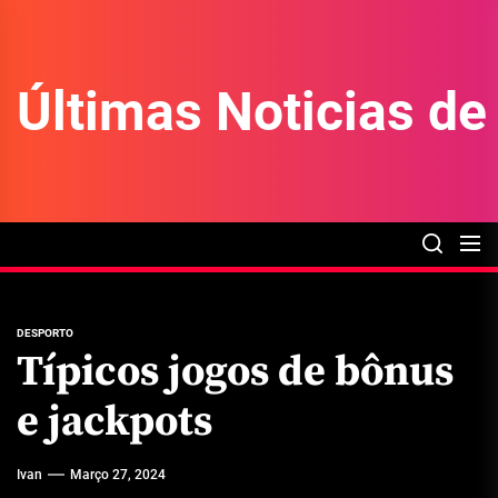
Skip
to
the
Últimas Noticias d
content
DESPORTO
Típicos jogos de bônus
e jackpots
Ivan
Março 27, 2024