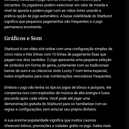
iniciantes. Os jogadores podem selecionar um valor de moeda e
nível de aposta e podem jogar com as mãos livres usando a
prática opção de jogo automático. A baixa volatilidade do Starburst
significa que pequenos pagamentos são frequentes e o jogo
permanece envolvente.
Gráficos e Som
Starburst é um vídeo slot online com uma configuração simples de
cinco rolos e três linhas com 10 linhas de pagamento fixas que
pagam nos dois sentidos. O jogo apresenta uma pequena seleção
de símbolos em forma de gema, juntamente com as tradicionais
barras de ouro e os clássicos slots Lucky 7 com tema espacial,
todos empilhados para criar combinações vencedoras frequentes.
Embora o jogo não tenha os típicos jogos de bônus e jackpots, ele
compensa isso com explosões de música de alta energia e luzes
piscando após cada vitória. Você pode até jogar uma
demonstração gratuita do Starburst para se familiarizar com as
regras e configurações sem arriscar seu próprio dinheiro.
A sua enorme popularidade significa que muitos casinos
oferecem bónus, promoções e rodadas grátis no jogo. Saiba mais