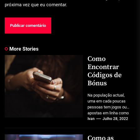
próxima vez que eu comentar.
More Stories
Como
Encontrar
Códigos de
Bónus
Na população actual,
uma em cada poucas
pessoas tem jogos ou
apostas em linha como
uma das suas
Ivan
Julho 28, 2022
actividades de...
Como as