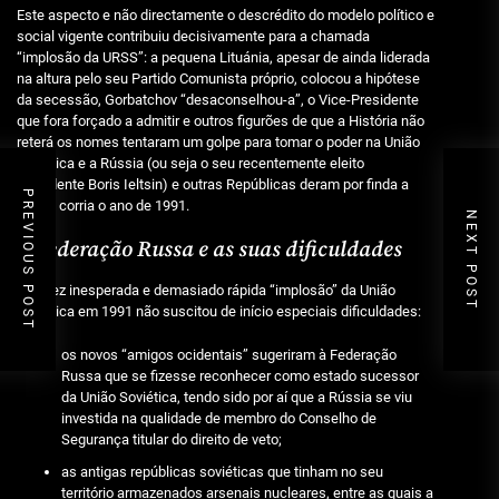
Este aspecto e não directamente o descrédito do modelo político e
social vigente contribuiu decisivamente para a chamada
“implosão da URSS”: a pequena Lituánia, apesar de ainda liderada
na altura pelo seu Partido Comunista próprio, colocou a hipótese
da secessão, Gorbatchov “desaconselhou-a”, o Vice-Presidente
que fora forçado a admitir e outros figurões de que a História não
reterá os nomes tentaram um golpe para tomar o poder na União
Soviética e a Rússia (ou seja o seu recentemente eleito
Presidente Boris Ieltsin) e outras Repúblicas deram por finda a
PREVIOUS POST
União, corria o ano de 1991.
NEXT POST
A Federação Russa e as suas dificuldades
A talvez inesperada e demasiado rápida “implosão” da União
Soviética em 1991 não suscitou de início especiais dificuldades:
os novos “amigos ocidentais” sugeriram à Federação
Russa que se fizesse reconhecer como estado sucessor
da União Soviética, tendo sido por aí que a Rússia se viu
investida na qualidade de membro do Conselho de
Segurança titular do direito de veto;
as antigas repúblicas soviéticas que tinham no seu
território armazenados arsenais nucleares, entre as quais a