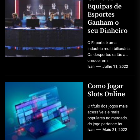
Equipas de
Esportes
Ganham o
seu Dinheiro
O Esports é uma
indústria multi-bilionária.
Os desportos estão a
crescer em
popularidade, com
Ivan
Julho 11, 2022
torneios que atraem
grandes audiências e...
Como Jogar
Slots Online
O título dos jogos mais
acessíveis e mais
populares no mercado
do jogo pertence às
slots. São intuitivos e
Ivan
Maio 21, 2022
familiares...