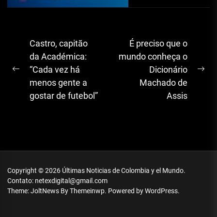
Navegação
Castro, capitão
É preciso que o
de
da Académica:
mundo conheça o
“Cada vez há
Dicionário
artigos
Previous
Ne
menos gente a
Machado de
post:
pos
gostar de futebol”
Assis
Copyright © 2026
Últimas Noticias de Colombia y el Mundo.
Contato: netexdigital@gmail.com
Theme: JoltNews By
Themeinwp.
Powered by
WordPress.