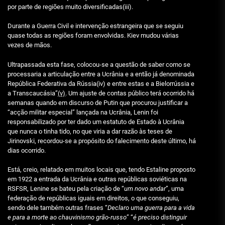
por parte de regiões muito diversificadas(iii).
Durante a Guerra Civil e intervenção estrangeira que se seguiu
quase todas as regiões foram envolvidas. Kiev mudou várias
vezes de mãos.
Ultrapassada esta fase, colocou-se a questão de saber como se
processaria a articulação entre a Ucrânia e a então já denominada
República Federativa da Rússia(iv) e entre estas e a Bielorrússia e
a Transcaucásia”
(v)
. Um ajuste de contas público terá ocorrido há
semanas quando em discurso de Putin que procurou justificar a
“acção militar especial” lançada na Ucrânia, Lenin foi
responsabilizado por ter dado um estatuto de Estado à Ucrânia
que nunca o tinha tido, no que viria a dar razão às teses de
Jirinovski, recordou-se a propósito do falecimento deste último, há
dias ocorrido.
Está, creio, relatado em muitos locais que, tendo Estaline proposto
em 1922 a entrada da Ucrânia e outras repúblicas soviéticas na
RSFSR, Lenine se bateu pela criação de “
um novo andar
”, uma
federação de repúblicas iguais em direitos, o que conseguiu,
sendo dele também outras frases “
Declaro uma guerra para a vida
e para a morte ao chauvinismo grão-russo
” “
é preciso distinguir